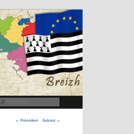
Recherche
Navigation
← Précédent
Suivant →
des