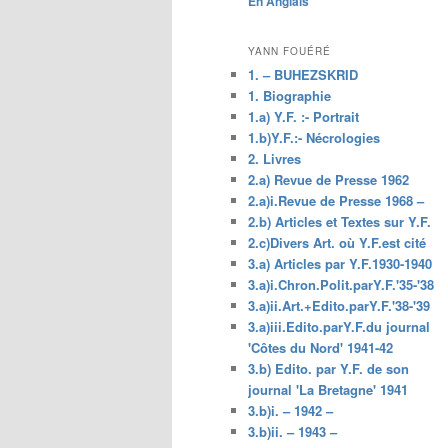
En Anglais
principal
YANN FOUÉRÉ
1. – BUHEZSKRID
1. Biographie
1.a) Y.F. :- Portrait
1.b)Y.F.:- Nécrologies
2. Livres
2.a) Revue de Presse 1962
2.a)i.Revue de Presse 1968 –
2.b) Articles et Textes sur Y.F.
2.c)Divers Art. où Y.F.est cité
3.a) Articles par Y.F.1930-1940
3.a)i.Chron.Polit.parY.F.'35-'38
3.a)ii.Art.+Edito.parY.F.'38-'39
3.a)iii.Edito.parY.F.du journal
'Côtes du Nord' 1941-42
3.b) Edito. par Y.F. de son
journal 'La Bretagne' 1941
3.b)i. – 1942 –
3.b)ii. – 1943 –