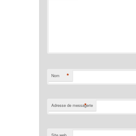
*
Nom
*
Adresse de messagerie
Site web