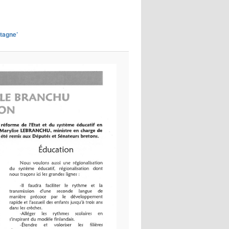
images
etagne’