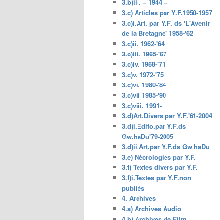
3.b)iii. – 1944 –
3.c) Articles par Y.F.1950-1957
3.c)i.Art. par Y.F. ds 'L'Avenir
de la Bretagne' 1958-'62
3.c)ii. 1962-'64
3.c)iii. 1965-'67
3.c)iv. 1968-'71
3.c)v. 1972-'75
3.c)vi. 1980-'84
3.c)vii 1985-'90
3.c)viii. 1991-
3.d)Art.Divers par Y.F.'61-2004
3.d)i.Edito.par Y.F.ds
Gw.haDu'79-2005
3.d)ii.Art.par Y.F.ds Gw.haDu
3.e) Nécrologies par Y.F.
3.f) Textes divers par Y.F.
3.f)i.Textes par Y.F.non
publiés
4. Archives
4.a) Archives Audio
4.b) Archives de Film