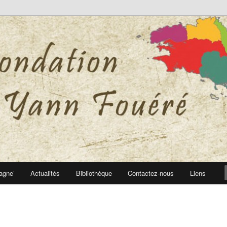
 Yann Fouéré
nn Fouéré
agne’
Actualités
Bibliothèque
Contactez-nous
Liens