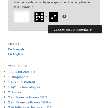
Pour nous aider a combatre le spam merci de compléter le
calcul suivant
*
−
=
CE SITE
En Français
En Anglais
YANN FOUÉRÉ
1. – BUHEZSKRID
1. Biographie
1.a) Y.F. :- Portrait
1.b)Y.F.:- Nécrologies
2. Livres
2.a) Revue de Presse 1962
2.a)i.Revue de Presse 1968 –
2.b) Articles et Textes sur Y.F.