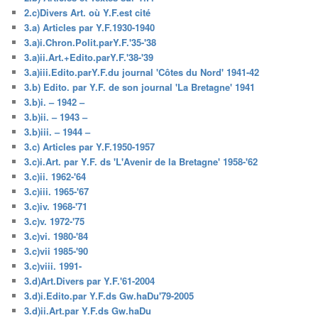
2.c)Divers Art. où Y.F.est cité
3.a) Articles par Y.F.1930-1940
3.a)i.Chron.Polit.parY.F.'35-'38
3.a)ii.Art.+Edito.parY.F.'38-'39
3.a)iii.Edito.parY.F.du journal 'Côtes du Nord' 1941-42
3.b) Edito. par Y.F. de son journal 'La Bretagne' 1941
3.b)i. – 1942 –
3.b)ii. – 1943 –
3.b)iii. – 1944 –
3.c) Articles par Y.F.1950-1957
3.c)i.Art. par Y.F. ds 'L'Avenir de la Bretagne' 1958-'62
3.c)ii. 1962-'64
3.c)iii. 1965-'67
3.c)iv. 1968-'71
3.c)v. 1972-'75
3.c)vi. 1980-'84
3.c)vii 1985-'90
3.c)viii. 1991-
3.d)Art.Divers par Y.F.'61-2004
3.d)i.Edito.par Y.F.ds Gw.haDu'79-2005
3.d)ii.Art.par Y.F.ds Gw.haDu