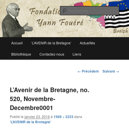
Le site officiel de la fondation Yann Fouéré
Rech
Fondation Yann Fouéré
Menu
Accueil
‘L’AVENIR de la Bretagne’
Actualités
Aller
principal
Bibliothèque
Contactez-nous
Liens
au
contenu
Navigation
← Précédent
Suivant →
des
principal
images
L’Avenir de la Bretagne, no.
520, Novembre-
Decembre0001
Publié le
janvier 23, 2016
à
1569 × 2223
dans
‘L’AVENIR de la Bretagne’