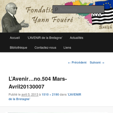
Le site officiel de la fondation Yann Fouéré
Rech
Fondation Yann Fouéré
Menu
Accueil
‘L’AVENIR de la Bretagne’
Actualités
Aller
principal
Bibliothèque
Contactez-nous
Liens
au
contenu
Navigation
← Précédent
Suivant →
des
principal
images
L’Avenir…no.504 Mars-
Avril20130007
Publié le
avril 5, 2013
à
1510 × 2190
dans
‘L’AVENIR
de la Bretagne’