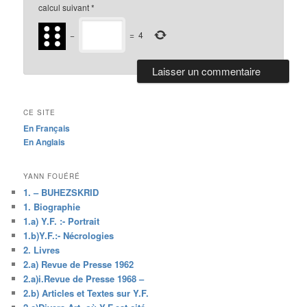
calcul suivant
*
−
=
4
CE SITE
En Français
En Anglais
YANN FOUÉRÉ
1. – BUHEZSKRID
1. Biographie
1.a) Y.F. :- Portrait
1.b)Y.F.:- Nécrologies
2. Livres
2.a) Revue de Presse 1962
2.a)i.Revue de Presse 1968 –
2.b) Articles et Textes sur Y.F.