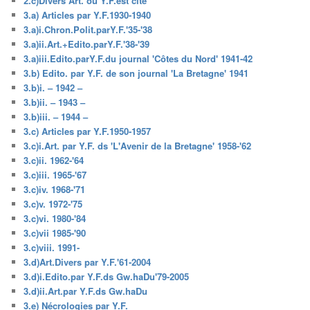
2.c)Divers Art. où Y.F.est cité
3.a) Articles par Y.F.1930-1940
3.a)i.Chron.Polit.parY.F.'35-'38
3.a)ii.Art.+Edito.parY.F.'38-'39
3.a)iii.Edito.parY.F.du journal 'Côtes du Nord' 1941-42
3.b) Edito. par Y.F. de son journal 'La Bretagne' 1941
3.b)i. – 1942 –
3.b)ii. – 1943 –
3.b)iii. – 1944 –
3.c) Articles par Y.F.1950-1957
3.c)i.Art. par Y.F. ds 'L'Avenir de la Bretagne' 1958-'62
3.c)ii. 1962-'64
3.c)iii. 1965-'67
3.c)iv. 1968-'71
3.c)v. 1972-'75
3.c)vi. 1980-'84
3.c)vii 1985-'90
3.c)viii. 1991-
3.d)Art.Divers par Y.F.'61-2004
3.d)i.Edito.par Y.F.ds Gw.haDu'79-2005
3.d)ii.Art.par Y.F.ds Gw.haDu
3.e) Nécrologies par Y.F.