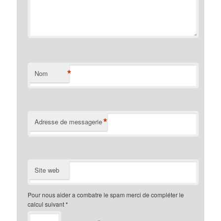
*
Nom
*
Adresse de messagerie
Site web
Pour nous aider a combatre le spam merci de compléter le
calcul suivant
*