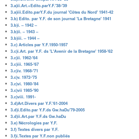
3.a)ii.Art.+Edito.parY.F.'38-'39
3.a)iii.Edito.parY.F.du journal 'Côtes du Nord' 1941-42
3.b) Edito. par Y.F. de son journal 'La Bretagne' 1941
3.b)i. – 1942 –
3.b)ii. – 1943 –
3.b)iii. – 1944 –
3.c) Articles par Y.F.1950-1957
3.c)i.Art. par Y.F. ds 'L'Avenir de la Bretagne' 1958-'62
3.c)ii. 1962-'64
3.c)iii. 1965-'67
3.c)iv. 1968-'71
3.c)v. 1972-'75
3.c)vi. 1980-'84
3.c)vii 1985-'90
3.c)viii. 1991-
3.d)Art.Divers par Y.F.'61-2004
3.d)i.Edito.par Y.F.ds Gw.haDu'79-2005
3.d)ii.Art.par Y.F.ds Gw.haDu
3.e) Nécrologies par Y.F.
3.f) Textes divers par Y.F.
3.f)i.Textes par Y.F.non publiés