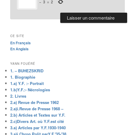
−
3
=
2
CE SITE
En Français
En Anglais
YANN FOUÉRÉ
1. – BUHEZSKRID
1. Biographie
1.a) Y.F. :- Portrait
1.b)Y.F.:- Nécrologies
2. Livres
2.a) Revue de Presse 1962
2.a)i.Revue de Presse 1968 –
2.b) Articles et Textes sur Y.F.
2.c)Divers Art. où Y.F.est cité
3.a) Articles par Y.F.1930-1940
3.a)i.Chron.Polit.parY.F.'35-'38