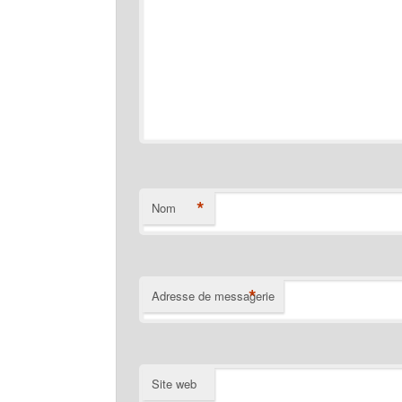
*
Nom
*
Adresse de messagerie
Site web