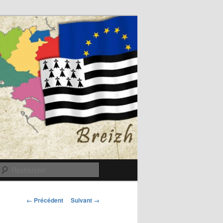
Recherche
Navigation
← Précédent
Suivant →
des