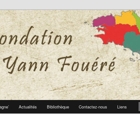
 Yann Fouéré
nn Fouéré
agne’
Actualités
Bibliothèque
Contactez-nous
Liens