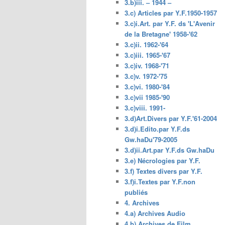
3.b)iii. – 1944 –
3.c) Articles par Y.F.1950-1957
3.c)i.Art. par Y.F. ds 'L'Avenir
de la Bretagne' 1958-'62
3.c)ii. 1962-'64
3.c)iii. 1965-'67
3.c)iv. 1968-'71
3.c)v. 1972-'75
3.c)vi. 1980-'84
3.c)vii 1985-'90
3.c)viii. 1991-
3.d)Art.Divers par Y.F.'61-2004
3.d)i.Edito.par Y.F.ds
Gw.haDu'79-2005
3.d)ii.Art.par Y.F.ds Gw.haDu
3.e) Nécrologies par Y.F.
3.f) Textes divers par Y.F.
3.f)i.Textes par Y.F.non
publiés
4. Archives
4.a) Archives Audio
4.b) Archives de Film