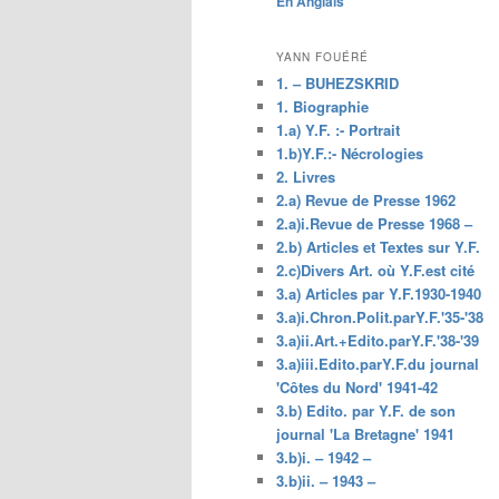
En Anglais
principal
YANN FOUÉRÉ
1. – BUHEZSKRID
1. Biographie
1.a) Y.F. :- Portrait
1.b)Y.F.:- Nécrologies
2. Livres
2.a) Revue de Presse 1962
2.a)i.Revue de Presse 1968 –
2.b) Articles et Textes sur Y.F.
2.c)Divers Art. où Y.F.est cité
3.a) Articles par Y.F.1930-1940
3.a)i.Chron.Polit.parY.F.'35-'38
3.a)ii.Art.+Edito.parY.F.'38-'39
3.a)iii.Edito.parY.F.du journal
'Côtes du Nord' 1941-42
3.b) Edito. par Y.F. de son
journal 'La Bretagne' 1941
3.b)i. – 1942 –
3.b)ii. – 1943 –