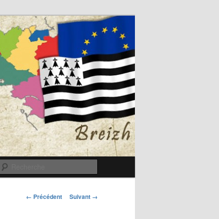
Recherche
Navigation
← Précédent
Suivant →
des