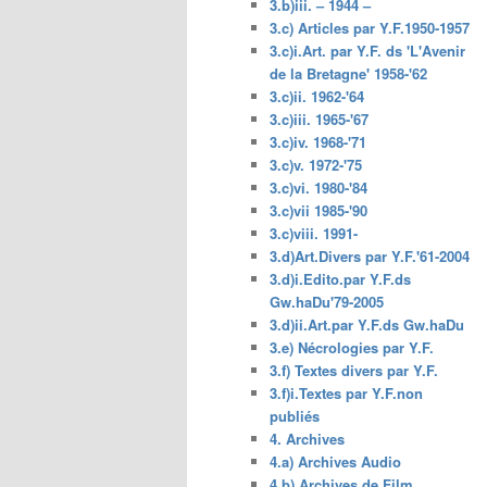
3.b)iii. – 1944 –
3.c) Articles par Y.F.1950-1957
3.c)i.Art. par Y.F. ds 'L'Avenir
de la Bretagne' 1958-'62
3.c)ii. 1962-'64
3.c)iii. 1965-'67
3.c)iv. 1968-'71
3.c)v. 1972-'75
3.c)vi. 1980-'84
3.c)vii 1985-'90
3.c)viii. 1991-
3.d)Art.Divers par Y.F.'61-2004
3.d)i.Edito.par Y.F.ds
Gw.haDu'79-2005
3.d)ii.Art.par Y.F.ds Gw.haDu
3.e) Nécrologies par Y.F.
3.f) Textes divers par Y.F.
3.f)i.Textes par Y.F.non
publiés
4. Archives
4.a) Archives Audio
4.b) Archives de Film