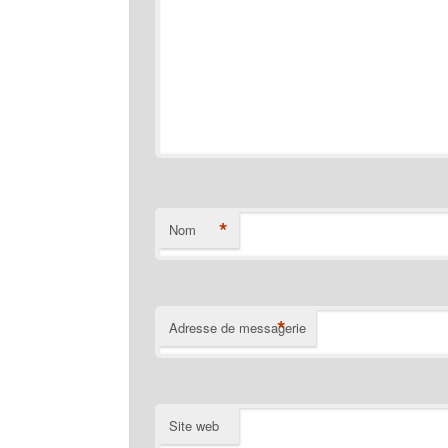
*
Nom
*
Adresse de messagerie
Site web