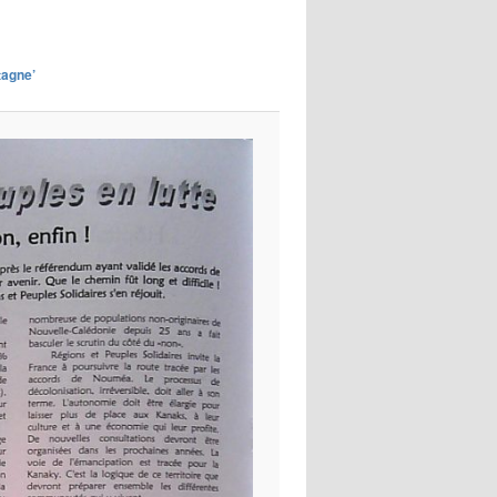
images
tagne’