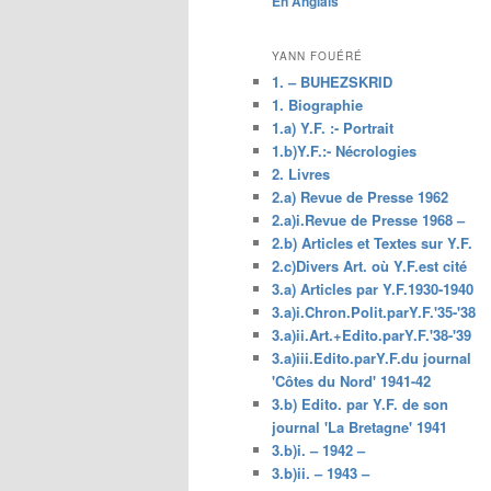
En Anglais
principal
YANN FOUÉRÉ
1. – BUHEZSKRID
1. Biographie
1.a) Y.F. :- Portrait
1.b)Y.F.:- Nécrologies
2. Livres
2.a) Revue de Presse 1962
2.a)i.Revue de Presse 1968 –
2.b) Articles et Textes sur Y.F.
2.c)Divers Art. où Y.F.est cité
3.a) Articles par Y.F.1930-1940
3.a)i.Chron.Polit.parY.F.'35-'38
3.a)ii.Art.+Edito.parY.F.'38-'39
3.a)iii.Edito.parY.F.du journal
'Côtes du Nord' 1941-42
3.b) Edito. par Y.F. de son
journal 'La Bretagne' 1941
3.b)i. – 1942 –
3.b)ii. – 1943 –