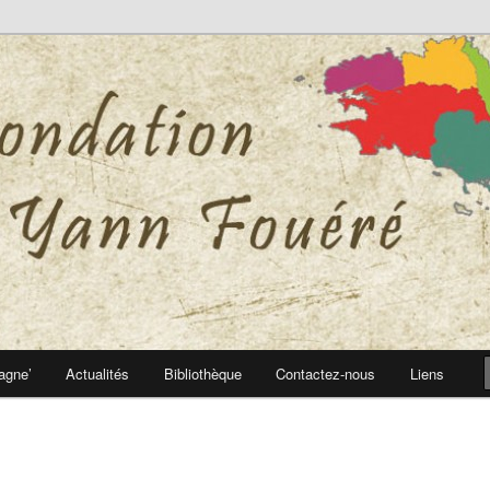
 Yann Fouéré
nn Fouéré
agne’
Actualités
Bibliothèque
Contactez-nous
Liens