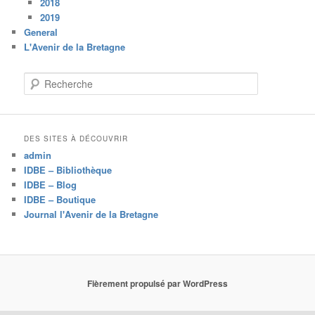
2018
2019
General
L'Avenir de la Bretagne
R
e
c
h
e
DES SITES À DÉCOUVRIR
r
admin
c
IDBE – Bibliothèque
h
IDBE – Blog
e
IDBE – Boutique
Journal l'Avenir de la Bretagne
Fièrement propulsé par WordPress