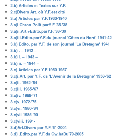
2.b) Articles et Textes sur Y.F.
2.c)Divers Art. où Y.F.est cité
3.a) Articles par Y.F.1930-1940
3.a)i.Chron.Polit.parY.F.'35-'38
3.a)ii.Art.+Edito.parY.F.'38-'39
3.a)iii.Edito.parY.F.du journal 'Côtes du Nord' 1941-42
3.b) Edito. par Y.F. de son journal 'La Bretagne' 1941
3.b)i. – 1942 –
3.b)ii. – 1943 –
3.b)iii. – 1944 –
3.c) Articles par Y.F.1950-1957
3.c)i.Art. par Y.F. ds 'L'Avenir de la Bretagne' 1958-'62
3.c)ii. 1962-'64
3.c)iii. 1965-'67
3.c)iv. 1968-'71
3.c)v. 1972-'75
3.c)vi. 1980-'84
3.c)vii 1985-'90
3.c)viii. 1991-
3.d)Art.Divers par Y.F.'61-2004
3.d)i.Edito.par Y.F.ds Gw.haDu'79-2005