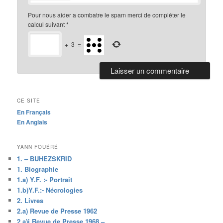
Pour nous aider a combatre le spam merci de compléter le
calcul suivant
*
+
3
=
CE SITE
En Français
En Anglais
YANN FOUÉRÉ
1. – BUHEZSKRID
1. Biographie
1.a) Y.F. :- Portrait
1.b)Y.F.:- Nécrologies
2. Livres
2.a) Revue de Presse 1962
2.a)i.Revue de Presse 1968 –