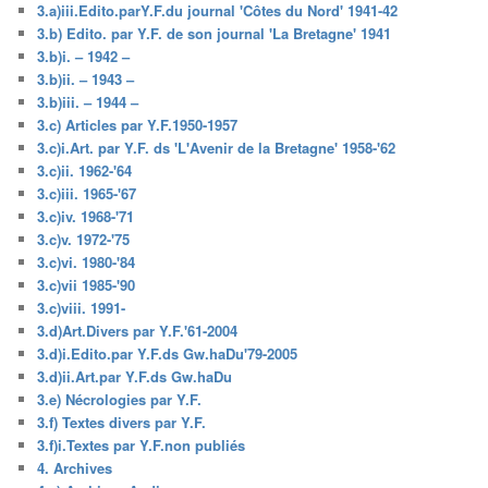
3.a)iii.Edito.parY.F.du journal 'Côtes du Nord' 1941-42
3.b) Edito. par Y.F. de son journal 'La Bretagne' 1941
3.b)i. – 1942 –
3.b)ii. – 1943 –
3.b)iii. – 1944 –
3.c) Articles par Y.F.1950-1957
3.c)i.Art. par Y.F. ds 'L'Avenir de la Bretagne' 1958-'62
3.c)ii. 1962-'64
3.c)iii. 1965-'67
3.c)iv. 1968-'71
3.c)v. 1972-'75
3.c)vi. 1980-'84
3.c)vii 1985-'90
3.c)viii. 1991-
3.d)Art.Divers par Y.F.'61-2004
3.d)i.Edito.par Y.F.ds Gw.haDu'79-2005
3.d)ii.Art.par Y.F.ds Gw.haDu
3.e) Nécrologies par Y.F.
3.f) Textes divers par Y.F.
3.f)i.Textes par Y.F.non publiés
4. Archives