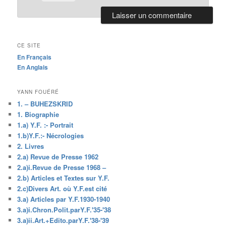
CE SITE
En Français
En Anglais
YANN FOUÉRÉ
1. – BUHEZSKRID
1. Biographie
1.a) Y.F. :- Portrait
1.b)Y.F.:- Nécrologies
2. Livres
2.a) Revue de Presse 1962
2.a)i.Revue de Presse 1968 –
2.b) Articles et Textes sur Y.F.
2.c)Divers Art. où Y.F.est cité
3.a) Articles par Y.F.1930-1940
3.a)i.Chron.Polit.parY.F.'35-'38
3.a)ii.Art.+Edito.parY.F.'38-'39