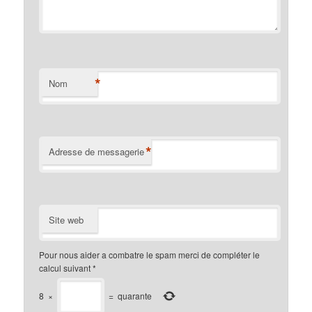
*
Nom
*
Adresse de messagerie
Site web
Pour nous aider a combatre le spam merci de compléter le
calcul suivant
*
8
×
=
quarante