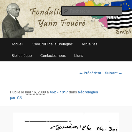
Le site officiel de la fondation Yann Fouéré
Rech
Fondation Yann Fouéré
Menu
Accueil
‘L’AVENIR de la Bretagne’
Actualités
Aller
principal
Bibliothèque
Contactez-nous
Liens
au
contenu
Navigation
← Précédent
Suivant →
des
principal
images
Publié le
mai 16, 2009
à
462 × 1317
dans
Nécrologies
par Y.F.