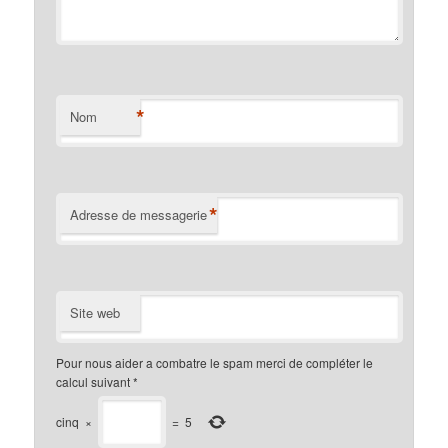
*
Nom
*
Adresse de messagerie
Site web
Pour nous aider a combatre le spam merci de compléter le
calcul suivant
*
cinq
×
=
5