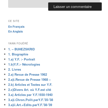
CE SITE
En Français
En Anglais
YANN FOUÉRÉ
1. – BUHEZSKRID
1. Biographie
1.a) Y.F. :- Portrait
1.b)Y.F.:- Nécrologies
2. Livres
2.a) Revue de Presse 1962
2.a)i.Revue de Presse 1968 –
2.b) Articles et Textes sur Y.F.
2.c)Divers Art. où Y.F.est cité
3.a) Articles par Y.F.1930-1940
3.a)i.Chron.Polit.parY.F.'35-'38
3.a)ii.Art.+Edito.parY.F.'38-'39