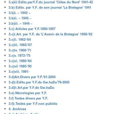
3.a)iii.Edito.parY.F.du journal 'Côtes du Nord' 1941-42
3.b) Edito. par Y.F. de son journal 'La Bretagne' 1941
3.b)i. – 1942 –
3.b)ii. – 1943 –
3.b)iii. – 1944 –
3.c) Articles par Y.F.1950-1957
3.c)i.Art. par Y.F. ds 'L'Avenir de la Bretagne' 1958-'62
3.c)ii. 1962-'64
3.c)iii. 1965-'67
3.c)iv. 1968-'71
3.c)v. 1972-'75
3.c)vi. 1980-'84
3.c)vii 1985-'90
3.c)viii. 1991-
3.d)Art.Divers par Y.F.'61-2004
3.d)i.Edito.par Y.F.ds Gw.haDu'79-2005
3.d)ii.Art.par Y.F.ds Gw.haDu
3.e) Nécrologies par Y.F.
3.f) Textes divers par Y.F.
3.f)i.Textes par Y.F.non publiés
4. Archives