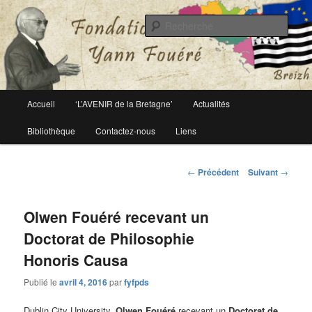
Le site officiel de la fondation Yann Fouéré
Rech
Fondation Yann Fouéré
Menu
Accueil
‘L’AVENIR de la Bretagne’
Actualités
Aller
principal
Bibliothèque
Contactez-nous
Liens
au
contenu
Navigation
←
Précédent
Suivant
→
des
principal
articles
Olwen Fouéré recevant un
Doctorat de Philosophie
Honoris Causa
Publié le
avril 4, 2016
par
fyfpds
Dublin City University,
Olwen Fouéré
recevant un
Doctorat de