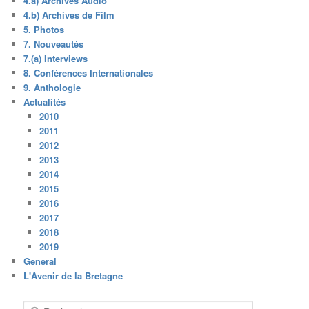
4.a) Archives Audio
4.b) Archives de Film
5. Photos
7. Nouveautés
7.(a) Interviews
8. Conférences Internationales
9. Anthologie
Actualités
2010
2011
2012
2013
2014
2015
2016
2017
2018
2019
General
L'Avenir de la Bretagne
R