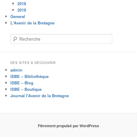
2018
2019
General
L'Avenir de la Bretagne
R
e
c
h
e
DES SITES À DÉCOUVRIR
r
admin
c
IDBE – Bibliothèque
h
IDBE – Blog
e
IDBE – Boutique
Journal l'Avenir de la Bretagne
Fièrement propulsé par WordPress