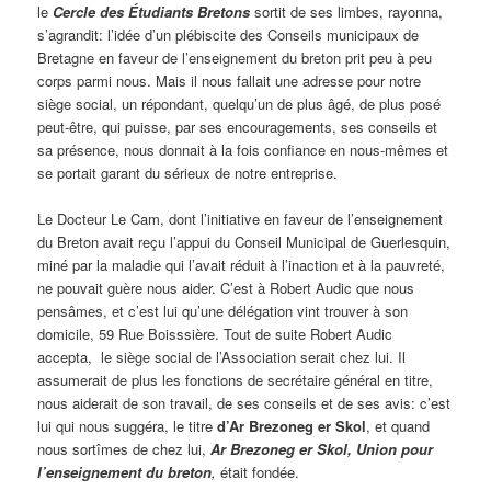
le
Cercle des Étudiants Bretons
sortit de ses limbes, rayonna,
s’agrandit: l’idée d’un plébiscite des Conseils municipaux de
Bretagne en faveur de l’enseignement du breton prit peu à peu
corps parmi nous. Mais il nous fallait une adresse pour notre
siège social, un répondant, quelqu’un de plus âgé, de plus posé
peut-être, qui puisse, par ses encouragements, ses conseils et
sa présence, nous donnait à la fois confiance en nous-mêmes et
se portait garant du sérieux de notre entreprise.
Le Docteur Le Cam, dont l’initiative en faveur de l’enseignement
du Breton avait reçu l’appui du Conseil Municipal de Guerlesquin,
miné par la maladie qui l’avait réduit à l’inaction et à la pauvreté,
ne pouvait guère nous aider. C’est à Robert Audic que nous
pensâmes, et c’est lui qu’une délégation vint trouver à son
domicile, 59 Rue Boisssière. Tout de suite Robert Audic
accepta, le siège social de l’Association serait chez lui. Il
assumerait de plus les fonctions de secrétaire général en titre,
nous aiderait de son travail, de ses conseils et de ses avis: c’est
lui qui nous suggéra, le titre
d’Ar Brezoneg er Skol
, et quand
nous sortîmes de chez lui,
Ar Brezoneg er Skol, Union pour
l’enseignement du breton
,
était fondée.