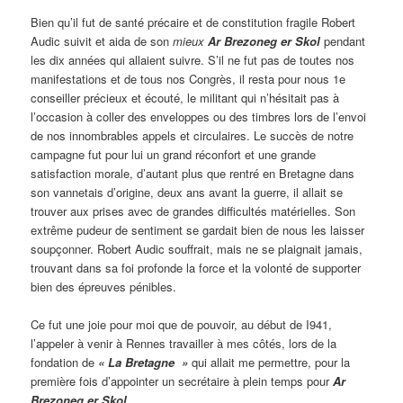
Bien qu’il fut de santé précaire et de constitution fragile Robert
Audic suivit et aida de son
mieux
Ar Brezoneg er Skol
pendant
les dix années qui allaient suivre. S’il ne fut pas de toutes nos
manifestations et de tous nos Congrès, il resta pour nous 1e
conseiller précieux et écouté, le militant qui n’hésitait pas à
l’occasion à coller des enveloppes ou des timbres lors de l’envoi
de nos innombrables appels et circulaires. Le succès de notre
campagne fut pour lui un grand réconfort et une grande
satisfaction morale, d’autant plus que rentré en Bretagne dans
son vannetais d’origine, deux ans avant la guerre, il allait se
trouver aux prises avec de grandes difficultés matérielles. Son
extrême pudeur de sentiment se gardait bien de nous les laisser
soupçonner. Robert Audic souffrait, mais ne se plaignait jamais,
trouvant dans sa foi profonde la force et la volonté de supporter
bien des épreuves pénibles.
Ce fut une joie pour moi que de pouvoir, au début de I941,
l’appeler à venir à Rennes travailler à mes côtés, lors de la
fondation de
« La Bretagne »
qui allait me permettre, pour la
première fois d’appointer un secrétaire à plein temps pour
Ar
Brezoneg er Skol.