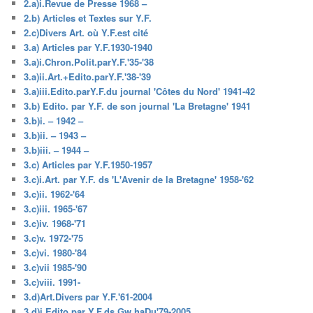
2.a)i.Revue de Presse 1968 –
2.b) Articles et Textes sur Y.F.
2.c)Divers Art. où Y.F.est cité
3.a) Articles par Y.F.1930-1940
3.a)i.Chron.Polit.parY.F.'35-'38
3.a)ii.Art.+Edito.parY.F.'38-'39
3.a)iii.Edito.parY.F.du journal 'Côtes du Nord' 1941-42
3.b) Edito. par Y.F. de son journal 'La Bretagne' 1941
3.b)i. – 1942 –
3.b)ii. – 1943 –
3.b)iii. – 1944 –
3.c) Articles par Y.F.1950-1957
3.c)i.Art. par Y.F. ds 'L'Avenir de la Bretagne' 1958-'62
3.c)ii. 1962-'64
3.c)iii. 1965-'67
3.c)iv. 1968-'71
3.c)v. 1972-'75
3.c)vi. 1980-'84
3.c)vii 1985-'90
3.c)viii. 1991-
3.d)Art.Divers par Y.F.'61-2004
3.d)i.Edito.par Y.F.ds Gw.haDu'79-2005