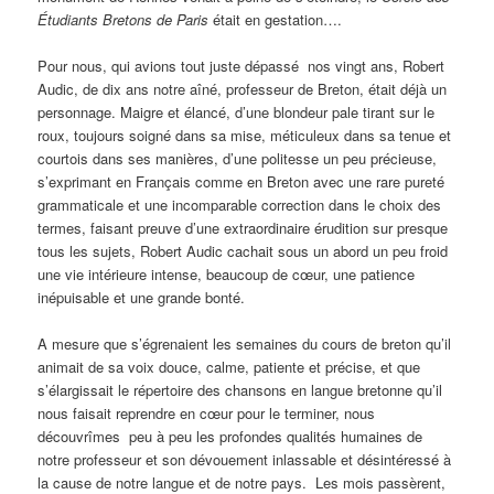
Étudiants Bretons de Paris
était en gestation….
Pour nous, qui avions tout juste dépassé nos vingt ans, Robert
Audic, de dix ans notre aîné, professeur de Breton, était déjà un
personnage. Maigre et élancé, d’une blondeur pale tirant sur le
roux, toujours soigné dans sa mise, méticuleux dans sa tenue et
courtois dans ses manières, d’une politesse un peu précieuse,
s’expri­mant en Français comme en Breton avec une rare pureté
grammaticale et une incomparable correction dans le choix des
termes, faisant preuve d’une extraordinaire érudition sur presque
tous les sujets, Robert Audic cachait sous un abord un peu froid
une vie intérieure intense, beaucoup de cœur, une patience
inépuisable et une grande bonté.
A mesure que s’égrenaient les semaines du cours de breton qu’il
animait de sa voix douce, calme, patiente et précise, et que
s’élargis­sait le répertoire des chansons en langue bretonne qu’il
nous faisait reprendre en cœur pour le terminer, nous
découvrîmes peu à peu les profondes qualités humaines de
notre professeur et son dévouement inlassable et désintéressé à
la cause de notre langue et de notre pays. Les mois passèrent,