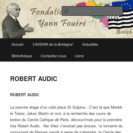
Le site officiel de la fondation Yann Fouéré
Rech
Fondation Yann Fouéré
Menu
Accueil
‘L’AVENIR de la Bretagne’
Actualités
Aller
principal
Bibliothèque
Contactez-nous
Liens
au
contenu
ROBERT AUDIC
principal
ROBERT AUDIC
Le premier étage d’un café place St Sulpice…C’est là que Mariek
le Toiser, Jakez Martin et moi, à la recherche des cours de
breton du
Cercle Celtique de Paris
, découvrîmes pour la première
fois Robert Audic.
Ker Vreiz
n’existait pas encore, 1e tonnerre du
monument de Rennes venait à peine de s’éteindre, le
Cercle des