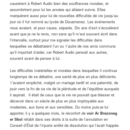
causèrent à Robert Audic bien des souffrances morales, et
assombrirent pour lui les années qui allaient suivre. Elles
marquèrent aussi pour lui de nouvelles difficultés de vie jusqu’au
jour où il fut nommé au lycée de Douarnenez. Les événements
nous avaient, et pour cause, séparés. Dix ans d’exil s’écoulèrent
avant que je ne le revis, non sans qu’il m’eut souvent écrit dans
l’intervalle, surtout pour me signaler les difficultés dans
lesquelles se débattaient l’un ou 1’autre de nos amis communs
qu’il importait d’aider, car Robert Audic pensait aux autres,
souvent avant de penser à lui.
Les difficultés matérielles et morales dans lesquelles il continua
longtemps de se débattre, une santé de plus en plus déficiente,
1’avaient empêché, malgré un mariage tardif et une paternité, de
jouir vers la fin de sa vie de la plénitude et de l’équilibre auxquels
il aspirait. Il était de ceux que la vie ne pouvait que blesser et
décevoir dans un siècle de plus en plus impitoyable aux
modestes, aux bons et aux sensibles. Du moins puis-je lui
apporter, il y a quelques mois, le réconfort de
voir Ar Brezoneg
er Skol
rétabli dans ses droits à la suite de l’annulation en
Conseil d’État de l’injuste arrêté de dissolution qui l’avait frappée.