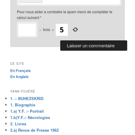
Pour nous aider a combatre le spam merci de compléter le
calcul suivant
*
−
trois
=
CE SITE
En Français
En Anglais
YANN FOUÉRÉ
1. – BUHEZSKRID
1. Biographie
1.a) Y.F. :- Portrait
1.b)Y.F.:- Nécrologies
2. Livres
2.a) Revue de Presse 1962