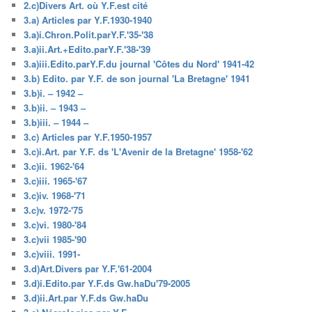
2.c)Divers Art. où Y.F.est cité
3.a) Articles par Y.F.1930-1940
3.a)i.Chron.Polit.parY.F.'35-'38
3.a)ii.Art.+Edito.parY.F.'38-'39
3.a)iii.Edito.parY.F.du journal 'Côtes du Nord' 1941-42
3.b) Edito. par Y.F. de son journal 'La Bretagne' 1941
3.b)i. – 1942 –
3.b)ii. – 1943 –
3.b)iii. – 1944 –
3.c) Articles par Y.F.1950-1957
3.c)i.Art. par Y.F. ds 'L'Avenir de la Bretagne' 1958-'62
3.c)ii. 1962-'64
3.c)iii. 1965-'67
3.c)iv. 1968-'71
3.c)v. 1972-'75
3.c)vi. 1980-'84
3.c)vii 1985-'90
3.c)viii. 1991-
3.d)Art.Divers par Y.F.'61-2004
3.d)i.Edito.par Y.F.ds Gw.haDu'79-2005
3.d)ii.Art.par Y.F.ds Gw.haDu