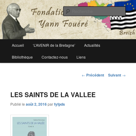
Le site officiel de la fondation Yann Fouéré
Rech
Fondation Yann Fouéré
Menu
Accueil
‘L’AVENIR de la Bretagne’
Actualités
Aller
principal
Bibliothèque
Contactez-nous
Liens
au
contenu
Navigation
←
Précédent
Suivant
→
des
principal
articles
LES SAINTS DE LA VALLEE
Publié le
août 2, 2016
par
fyfpds