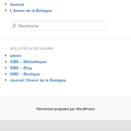
General
L'Avenir de la Bretagne
R
e
c
h
e
DES SITES À DÉCOUVRIR
r
admin
c
IDBE – Bibliothèque
h
IDBE – Blog
e
IDBE – Boutique
Journal l'Avenir de la Bretagne
Fièrement propulsé par WordPress