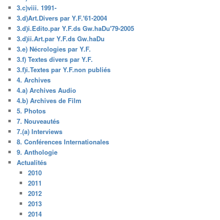
3.c)viii. 1991-
3.d)Art.Divers par Y.F.'61-2004
3.d)i.Edito.par Y.F.ds Gw.haDu'79-2005
3.d)ii.Art.par Y.F.ds Gw.haDu
3.e) Nécrologies par Y.F.
3.f) Textes divers par Y.F.
3.f)i.Textes par Y.F.non publiés
4. Archives
4.a) Archives Audio
4.b) Archives de Film
5. Photos
7. Nouveautés
7.(a) Interviews
8. Conférences Internationales
9. Anthologie
Actualités
2010
2011
2012
2013
2014