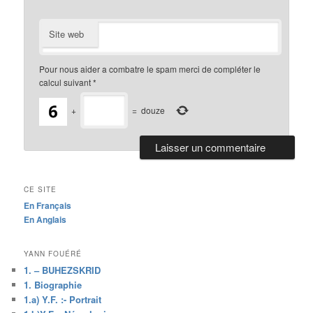
Site web
Pour nous aider a combatre le spam merci de compléter le
calcul suivant
*
+
=
douze
CE SITE
En Français
En Anglais
YANN FOUÉRÉ
1. – BUHEZSKRID
1. Biographie
1.a) Y.F. :- Portrait