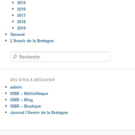
2015
2016
2017
2018
2019
General
L'Avenir de la Bretagne
R
e
c
h
e
DES SITES À DÉCOUVRIR
r
admin
c
IDBE – Bibliothèque
h
IDBE – Blog
e
IDBE – Boutique
Journal l'Avenir de la Bretagne