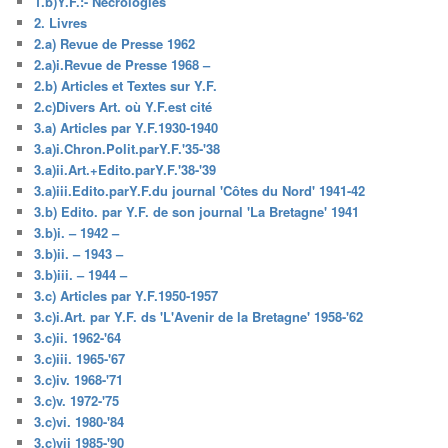
1.b)Y.F.:- Nécrologies
2. Livres
2.a) Revue de Presse 1962
2.a)i.Revue de Presse 1968 –
2.b) Articles et Textes sur Y.F.
2.c)Divers Art. où Y.F.est cité
3.a) Articles par Y.F.1930-1940
3.a)i.Chron.Polit.parY.F.'35-'38
3.a)ii.Art.+Edito.parY.F.'38-'39
3.a)iii.Edito.parY.F.du journal 'Côtes du Nord' 1941-42
3.b) Edito. par Y.F. de son journal 'La Bretagne' 1941
3.b)i. – 1942 –
3.b)ii. – 1943 –
3.b)iii. – 1944 –
3.c) Articles par Y.F.1950-1957
3.c)i.Art. par Y.F. ds 'L'Avenir de la Bretagne' 1958-'62
3.c)ii. 1962-'64
3.c)iii. 1965-'67
3.c)iv. 1968-'71
3.c)v. 1972-'75
3.c)vi. 1980-'84
3.c)vii 1985-'90