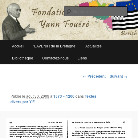
Le site officiel de la fondation Yann Fouéré
Rech
Fondation Yann Fouéré
Menu
Accueil
‘L’AVENIR de la Bretagne’
Actualités
Aller
principal
Bibliothèque
Contactez-nous
Liens
au
contenu
Navigation
← Précédent
Suivant →
des
principal
images
Publié le
août 30, 2009
à
1573 × 1200
dans
Textes
divers par Y.F.