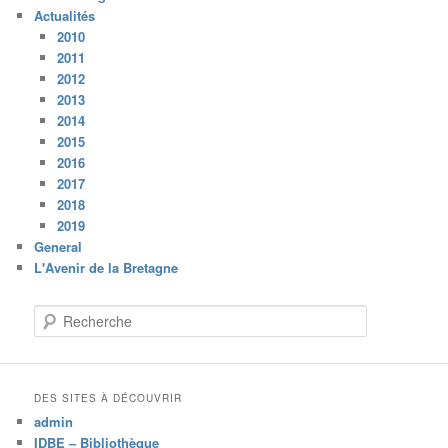
Actualités
2010
2011
2012
2013
2014
2015
2016
2017
2018
2019
General
L'Avenir de la Bretagne
R
e
c
h
e
DES SITES À DÉCOUVRIR
r
admin
c
IDBE – Bibliothèque
h