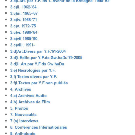
3.c)i.Art. par Y.F. ds 'L'Avenir de la Bretagne' 1958-'62
3.c)ii. 1962-'64
3.c)iii. 1965-'67
3.c)iv. 1968-'71
3.c)v. 1972-'75
3.c)vi. 1980-'84
3.c)vii 1985-'90
3.c)viii. 1991-
3.d)Art.Divers par Y.F.'61-2004
3.d)i.Edito.par Y.F.ds Gw.haDu'79-2005
3.d)ii.Art.par Y.F.ds Gw.haDu
3.e) Nécrologies par Y.F.
3.f) Textes divers par Y.F.
3.f)i.Textes par Y.F.non publiés
4. Archives
4.a) Archives Audio
4.b) Archives de Film
5. Photos
7. Nouveautés
7.(a) Interviews
8. Conférences Internationales
9. Anthologie