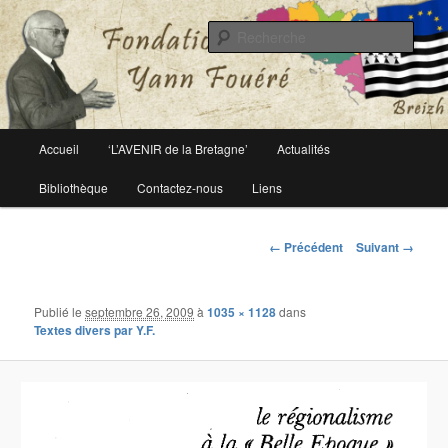
Le site officiel de la fondation Yann Fouéré
Rech
Fondation Yann Fouéré
Menu
Accueil
‘L’AVENIR de la Bretagne’
Actualités
Aller
principal
Bibliothèque
Contactez-nous
Liens
au
contenu
Navigation
← Précédent
Suivant →
des
principal
images
Publié le
septembre 26, 2009
à
1035 × 1128
dans
Textes divers par Y.F.