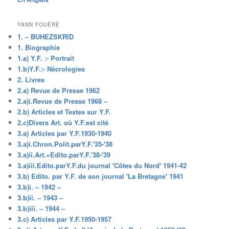
YANN FOUÉRÉ
1. – BUHEZSKRID
1. Biographie
1.a) Y.F. :- Portrait
1.b)Y.F.:- Nécrologies
2. Livres
2.a) Revue de Presse 1962
2.a)i.Revue de Presse 1968 –
2.b) Articles et Textes sur Y.F.
2.c)Divers Art. où Y.F.est cité
3.a) Articles par Y.F.1930-1940
3.a)i.Chron.Polit.parY.F.'35-'38
3.a)ii.Art.+Edito.parY.F.'38-'39
3.a)iii.Edito.parY.F.du journal 'Côtes du Nord' 1941-42
3.b) Edito. par Y.F. de son journal 'La Bretagne' 1941
3.b)i. – 1942 –
3.b)ii. – 1943 –
3.b)iii. – 1944 –
3.c) Articles par Y.F.1950-1957