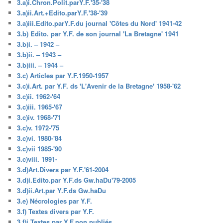
3.a)i.Chron.Polit.parY.F.'35-'38
3.a)ii.Art.+Edito.parY.F.'38-'39
3.a)iii.Edito.parY.F.du journal 'Côtes du Nord' 1941-42
3.b) Edito. par Y.F. de son journal 'La Bretagne' 1941
3.b)i. – 1942 –
3.b)ii. – 1943 –
3.b)iii. – 1944 –
3.c) Articles par Y.F.1950-1957
3.c)i.Art. par Y.F. ds 'L'Avenir de la Bretagne' 1958-'62
3.c)ii. 1962-'64
3.c)iii. 1965-'67
3.c)iv. 1968-'71
3.c)v. 1972-'75
3.c)vi. 1980-'84
3.c)vii 1985-'90
3.c)viii. 1991-
3.d)Art.Divers par Y.F.'61-2004
3.d)i.Edito.par Y.F.ds Gw.haDu'79-2005
3.d)ii.Art.par Y.F.ds Gw.haDu
3.e) Nécrologies par Y.F.
3.f) Textes divers par Y.F.
3.f)i.Textes par Y.F.non publiés