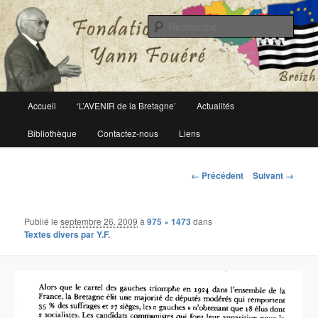
Le site officiel de la fondation Yann Fouéré
Rech
Fondation Yann Fouéré
Menu
Accueil
‘L’AVENIR de la Bretagne’
Actualités
Aller
principal
Bibliothèque
Contactez-nous
Liens
au
contenu
Navigation
← Précédent
Suivant →
des
principal
images
Publié le
septembre 26, 2009
à
975 × 1473
dans
Textes divers par Y.F.