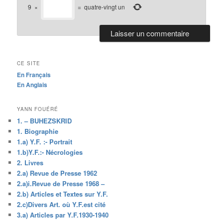
9
×
=
quatre-vingt un
CE SITE
En Français
En Anglais
YANN FOUÉRÉ
1. – BUHEZSKRID
1. Biographie
1.a) Y.F. :- Portrait
1.b)Y.F.:- Nécrologies
2. Livres
2.a) Revue de Presse 1962
2.a)i.Revue de Presse 1968 –
2.b) Articles et Textes sur Y.F.
2.c)Divers Art. où Y.F.est cité
3.a) Articles par Y.F.1930-1940