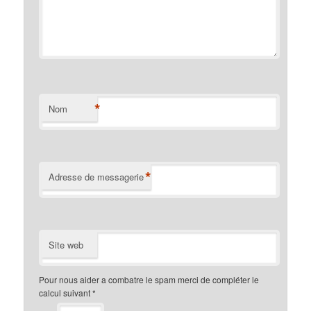
*
Nom
*
Adresse de messagerie
Site web
Pour nous aider a combatre le spam merci de compléter le
calcul suivant
*