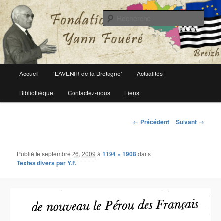
Le site officiel de la fondation Yann Fouéré
Rech
Fondation Yann Fouéré
Menu
Accueil
‘L’AVENIR de la Bretagne’
Actualités
Aller
principal
Bibliothèque
Contactez-nous
Liens
au
contenu
Navigation
← Précédent
Suivant →
des
principal
images
Publié le
septembre 26, 2009
à
1194 × 1908
dans
Textes divers par Y.F.