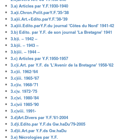
3.a) Articles par Y.F.1930-1940
3.a)i.Chron.Polit.parY.F.'35-'38
3.a)ii.Art.+Edito.parY.F.'38-'39
3.a)iii.Edito.parY.F.du journal 'Côtes du Nord' 1941-42
3.b) Edito. par Y.F. de son journal 'La Bretagne' 1941
3.b)i. – 1942 –
3.b)ii. – 1943 –
3.b)iii. – 1944 –
3.c) Articles par Y.F.1950-1957
3.c)i.Art. par Y.F. ds 'L'Avenir de la Bretagne' 1958-'62
3.c)ii. 1962-'64
3.c)iii. 1965-'67
3.c)iv. 1968-'71
3.c)v. 1972-'75
3.c)vi. 1980-'84
3.c)vii 1985-'90
3.c)viii. 1991-
3.d)Art.Divers par Y.F.'61-2004
3.d)i.Edito.par Y.F.ds Gw.haDu'79-2005
3.d)ii.Art.par Y.F.ds Gw.haDu
3.e) Nécrologies par Y.F.