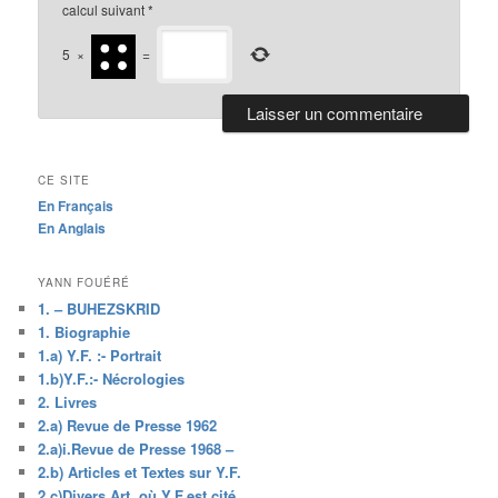
calcul suivant
*
5
×
=
CE SITE
En Français
En Anglais
YANN FOUÉRÉ
1. – BUHEZSKRID
1. Biographie
1.a) Y.F. :- Portrait
1.b)Y.F.:- Nécrologies
2. Livres
2.a) Revue de Presse 1962
2.a)i.Revue de Presse 1968 –
2.b) Articles et Textes sur Y.F.
2.c)Divers Art. où Y.F.est cité