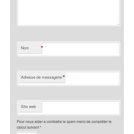
*
Nom
*
Adresse de messagerie
Site web
Pour nous aider a combatre le spam merci de compléter le
calcul suivant
*