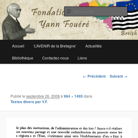
Le site officiel de la fondation Yann Fouéré
Rech
Fondation Yann Fouéré
Menu
Accueil
‘L’AVENIR de la Bretagne’
Actualités
Aller
principal
Bibliothèque
Contactez-nous
Liens
au
contenu
Navigation
← Précédent
Suivant →
des
principal
images
Publié le
septembre 26, 2009
à
984 × 1495
dans
Textes divers par Y.F.