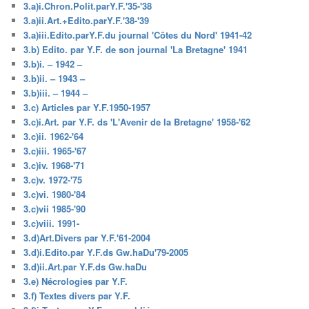
3.a)i.Chron.Polit.parY.F.'35-'38
3.a)ii.Art.+Edito.parY.F.'38-'39
3.a)iii.Edito.parY.F.du journal 'Côtes du Nord' 1941-42
3.b) Edito. par Y.F. de son journal 'La Bretagne' 1941
3.b)i. – 1942 –
3.b)ii. – 1943 –
3.b)iii. – 1944 –
3.c) Articles par Y.F.1950-1957
3.c)i.Art. par Y.F. ds 'L'Avenir de la Bretagne' 1958-'62
3.c)ii. 1962-'64
3.c)iii. 1965-'67
3.c)iv. 1968-'71
3.c)v. 1972-'75
3.c)vi. 1980-'84
3.c)vii 1985-'90
3.c)viii. 1991-
3.d)Art.Divers par Y.F.'61-2004
3.d)i.Edito.par Y.F.ds Gw.haDu'79-2005
3.d)ii.Art.par Y.F.ds Gw.haDu
3.e) Nécrologies par Y.F.
3.f) Textes divers par Y.F.