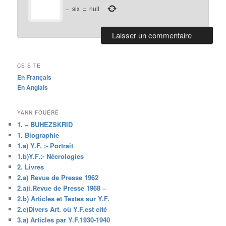
−
six
=
null
CE SITE
En Français
En Anglais
YANN FOUÉRÉ
1. – BUHEZSKRID
1. Biographie
1.a) Y.F. :- Portrait
1.b)Y.F.:- Nécrologies
2. Livres
2.a) Revue de Presse 1962
2.a)i.Revue de Presse 1968 –
2.b) Articles et Textes sur Y.F.
2.c)Divers Art. où Y.F.est cité
3.a) Articles par Y.F.1930-1940