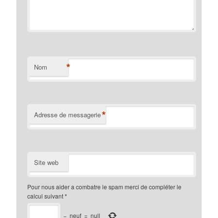
*
Nom
*
Adresse de messagerie
Site web
Pour nous aider a combatre le spam merci de compléter le
calcul suivant
*
−
neuf
=
null