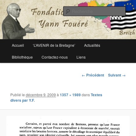
Le site officiel de la fondation Yann Fouéré
Rech
Fondation Yann Fouéré
Menu
Accueil
‘L’AVENIR de la Bretagne’
Actualités
Aller
principal
Bibliothèque
Contactez-nous
Liens
au
contenu
Navigation
← Précédent
Suivant →
des
principal
images
Publié le
décembre 9, 2009
à
1357 × 1989
dans
Textes
divers par Y.F.