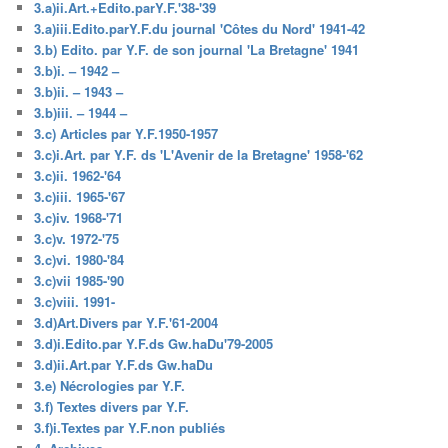
3.a)ii.Art.+Edito.parY.F.'38-'39
3.a)iii.Edito.parY.F.du journal 'Côtes du Nord' 1941-42
3.b) Edito. par Y.F. de son journal 'La Bretagne' 1941
3.b)i. – 1942 –
3.b)ii. – 1943 –
3.b)iii. – 1944 –
3.c) Articles par Y.F.1950-1957
3.c)i.Art. par Y.F. ds 'L'Avenir de la Bretagne' 1958-'62
3.c)ii. 1962-'64
3.c)iii. 1965-'67
3.c)iv. 1968-'71
3.c)v. 1972-'75
3.c)vi. 1980-'84
3.c)vii 1985-'90
3.c)viii. 1991-
3.d)Art.Divers par Y.F.'61-2004
3.d)i.Edito.par Y.F.ds Gw.haDu'79-2005
3.d)ii.Art.par Y.F.ds Gw.haDu
3.e) Nécrologies par Y.F.
3.f) Textes divers par Y.F.
3.f)i.Textes par Y.F.non publiés