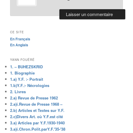
CE SITE
En Français
En Anglais
YANN FOUÉRÉ
1. – BUHEZSKRID
1. Biographie
1.a) Y.F. :- Portrait
1.b)Y.F.:- Nécrologies
2. Livres
2.a) Revue de Presse 1962
2.a)i.Revue de Presse 1968 –
2.b) Articles et Textes sur Y.F.
2.c)Divers Art. où Y.F.est cité
3.a) Articles par Y.F.1930-1940
3.a)i.Chron.Polit.parY.F.'35-'38