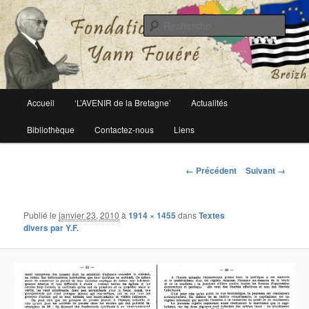
Le site officiel de la fondation Yann Fouéré
Rech
Fondation Yann Fouéré
Menu
Accueil
‘L’AVENIR de la Bretagne’
Actualités
Aller
principal
Bibliothèque
Contactez-nous
Liens
au
contenu
Navigation
← Précédent
Suivant →
des
principal
images
Publié le
janvier 23, 2010
à
1914 × 1455
dans
Textes
divers par Y.F.