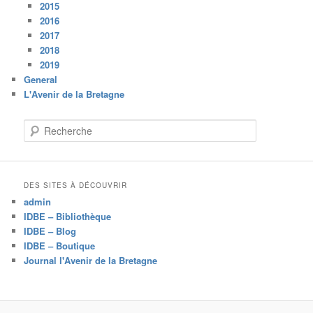
2015
2016
2017
2018
2019
General
L'Avenir de la Bretagne
R
e
c
h
e
DES SITES À DÉCOUVRIR
r
admin
c
IDBE – Bibliothèque
h
IDBE – Blog
e
IDBE – Boutique
Journal l'Avenir de la Bretagne