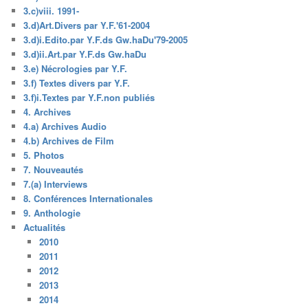
3.c)viii. 1991-
3.d)Art.Divers par Y.F.'61-2004
3.d)i.Edito.par Y.F.ds Gw.haDu'79-2005
3.d)ii.Art.par Y.F.ds Gw.haDu
3.e) Nécrologies par Y.F.
3.f) Textes divers par Y.F.
3.f)i.Textes par Y.F.non publiés
4. Archives
4.a) Archives Audio
4.b) Archives de Film
5. Photos
7. Nouveautés
7.(a) Interviews
8. Conférences Internationales
9. Anthologie
Actualités
2010
2011
2012
2013
2014