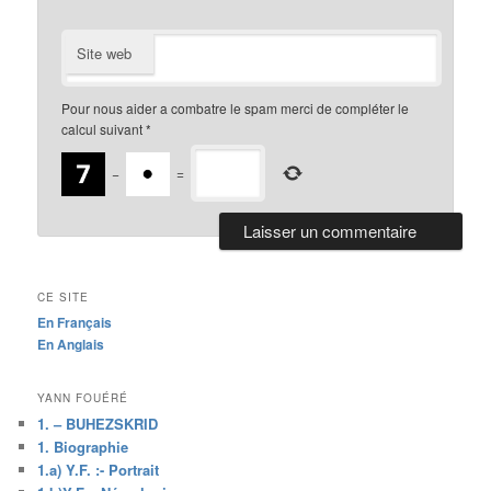
Site web
Pour nous aider a combatre le spam merci de compléter le
calcul suivant
*
−
=
CE SITE
En Français
En Anglais
YANN FOUÉRÉ
1. – BUHEZSKRID
1. Biographie
1.a) Y.F. :- Portrait