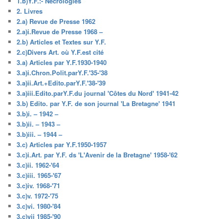
1.b)Y.F.:- Nécrologies
2. Livres
2.a) Revue de Presse 1962
2.a)i.Revue de Presse 1968 –
2.b) Articles et Textes sur Y.F.
2.c)Divers Art. où Y.F.est cité
3.a) Articles par Y.F.1930-1940
3.a)i.Chron.Polit.parY.F.'35-'38
3.a)ii.Art.+Edito.parY.F.'38-'39
3.a)iii.Edito.parY.F.du journal 'Côtes du Nord' 1941-42
3.b) Edito. par Y.F. de son journal 'La Bretagne' 1941
3.b)i. – 1942 –
3.b)ii. – 1943 –
3.b)iii. – 1944 –
3.c) Articles par Y.F.1950-1957
3.c)i.Art. par Y.F. ds 'L'Avenir de la Bretagne' 1958-'62
3.c)ii. 1962-'64
3.c)iii. 1965-'67
3.c)iv. 1968-'71
3.c)v. 1972-'75
3.c)vi. 1980-'84
3.c)vii 1985-'90