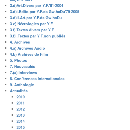
3.d)Art.Divers par Y.F.'61-2004
3.d)i.Edito.par Y.F.ds Gw.haDu'79-2005
3.d)ii.Art.par Y.F.ds Gw.haDu
3.e) Nécrologies par Y.F.
3.f) Textes divers par Y.F.
3.f)i.Textes par Y.F.non publiés
4. Archives
4.a) Archives Audio
4.b) Archives de Film
5. Photos
7. Nouveautés
7.(a) Interviews
8. Conférences Internationales
9. Anthologie
Actualités
2010
2011
2012
2013
2014
2015