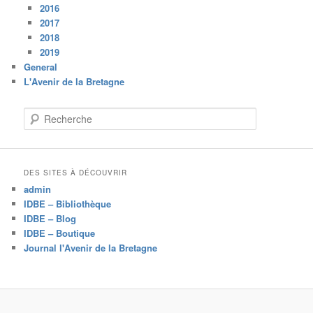
2016
2017
2018
2019
General
L'Avenir de la Bretagne
R
e
c
h
e
DES SITES À DÉCOUVRIR
r
admin
c
IDBE – Bibliothèque
h
IDBE – Blog
e
IDBE – Boutique
Journal l'Avenir de la Bretagne