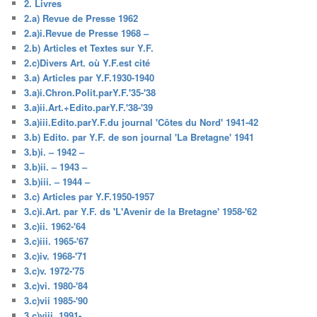
2. Livres
2.a) Revue de Presse 1962
2.a)i.Revue de Presse 1968 –
2.b) Articles et Textes sur Y.F.
2.c)Divers Art. où Y.F.est cité
3.a) Articles par Y.F.1930-1940
3.a)i.Chron.Polit.parY.F.'35-'38
3.a)ii.Art.+Edito.parY.F.'38-'39
3.a)iii.Edito.parY.F.du journal 'Côtes du Nord' 1941-42
3.b) Edito. par Y.F. de son journal 'La Bretagne' 1941
3.b)i. – 1942 –
3.b)ii. – 1943 –
3.b)iii. – 1944 –
3.c) Articles par Y.F.1950-1957
3.c)i.Art. par Y.F. ds 'L'Avenir de la Bretagne' 1958-'62
3.c)ii. 1962-'64
3.c)iii. 1965-'67
3.c)iv. 1968-'71
3.c)v. 1972-'75
3.c)vi. 1980-'84
3.c)vii 1985-'90
3.c)viii. 1991-