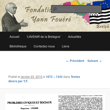
Le site officiel de la fondation Yann Fouéré
Rech
Fondation Yann Fouéré
Menu
Accueil
‘L’AVENIR de la Bretagne’
Actualités
Aller
principal
Bibliothèque
Contactez-nous
Liens
au
contenu
Navigation
← Précédent
Suivant →
des
principal
images
Publié le
janvier 23, 2010
à
1872 × 1342
dans
Textes
divers par Y.F.