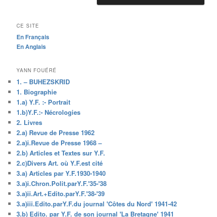
CE SITE
En Français
En Anglais
YANN FOUÉRÉ
1. – BUHEZSKRID
1. Biographie
1.a) Y.F. :- Portrait
1.b)Y.F.:- Nécrologies
2. Livres
2.a) Revue de Presse 1962
2.a)i.Revue de Presse 1968 –
2.b) Articles et Textes sur Y.F.
2.c)Divers Art. où Y.F.est cité
3.a) Articles par Y.F.1930-1940
3.a)i.Chron.Polit.parY.F.'35-'38
3.a)ii.Art.+Edito.parY.F.'38-'39
3.a)iii.Edito.parY.F.du journal 'Côtes du Nord' 1941-42
3.b) Edito. par Y.F. de son journal 'La Bretagne' 1941