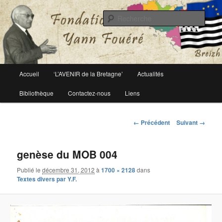
Le site officiel de la fondation Yann Fouéré
Rech
Fondation Yann Fouéré
Menu
Accueil
‘L’AVENIR de la Bretagne’
Actualités
Aller
principal
Bibliothèque
Contactez-nous
Liens
au
contenu
Navigation
← Précédent
Suivant →
des
principal
images
genèse du MOB 004
Publié le
décembre 31, 2012
à
1700 × 2128
dans
Textes divers par Y.F.