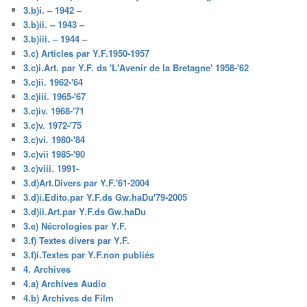
3.b)i. – 1942 –
3.b)ii. – 1943 –
3.b)iii. – 1944 –
3.c) Articles par Y.F.1950-1957
3.c)i.Art. par Y.F. ds 'L'Avenir de la Bretagne' 1958-'62
3.c)ii. 1962-'64
3.c)iii. 1965-'67
3.c)iv. 1968-'71
3.c)v. 1972-'75
3.c)vi. 1980-'84
3.c)vii 1985-'90
3.c)viii. 1991-
3.d)Art.Divers par Y.F.'61-2004
3.d)i.Edito.par Y.F.ds Gw.haDu'79-2005
3.d)ii.Art.par Y.F.ds Gw.haDu
3.e) Nécrologies par Y.F.
3.f) Textes divers par Y.F.
3.f)i.Textes par Y.F.non publiés
4. Archives
4.a) Archives Audio
4.b) Archives de Film