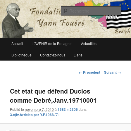
Le site officiel de la fondation Yann Fouéré
Rech
Fondation Yann Fouéré
Menu
Accueil
‘L’AVENIR de la Bretagne’
Actualités
Aller
principal
Bibliothèque
Contactez-nous
Liens
au
contenu
Navigation
← Précédent
Suivant →
des
principal
images
Cet etat que défend Duclos
comme Debré,Janv.19710001
Publié le
novembre 7, 2010
à
1583 × 2306
dans
3.c)iv.Articles par Y.F.1968-’71