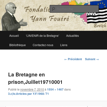
Le site officiel de la fondation Yann Fouéré
Rech
Fondation Yann Fouéré
Menu
Accueil
‘L’AVENIR de la Bretagne’
Actualités
Aller
principal
Bibliothèque
Contactez-nous
Liens
au
contenu
Navigation
← Précédent
Suivant →
des
principal
images
La Bretagne en
prison,Juillet19710001
Publié le
novembre 7, 2010
à
1554 × 1467
dans
3.c)iv.Articles par Y.F.1968-’71