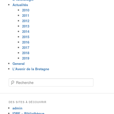
Actualités
2010
2011
2012
2013
2014
2015
2016
2017
2018
2019
General
L'Avenir de la Bretagne
R
e
c
h
e
DES SITES À DÉCOUVRIR
r
admin
c
IDBE – Bibliothèque