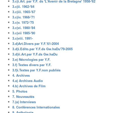
3.c)i.Art. par Y.F. ds 'L'Avenir de la Bretagne' 1958-'62
3.c)ii. 1962-'64
3.c)iii. 1965-'67
3.c)iv. 1968-'71
3.c)v. 1972-'75
3.c)vi. 1980-'84
3.c)vii 1985-'90
3.c)viii. 1991-
3.d)Art.Divers par Y.F.'61-2004
3.d)i.Edito.par Y.F.ds Gw.haDu'79-2005
3.d)ii.Art.par Y.F.ds Gw.haDu
3.e) Nécrologies par Y.F.
3.f) Textes divers par Y.F.
3.f)i.Textes par Y.F.non publiés
4. Archives
4.a) Archives Audio
4.b) Archives de Film
5. Photos
7. Nouveautés
7.(a) Interviews
8. Conférences Internationales
9. Anthologie