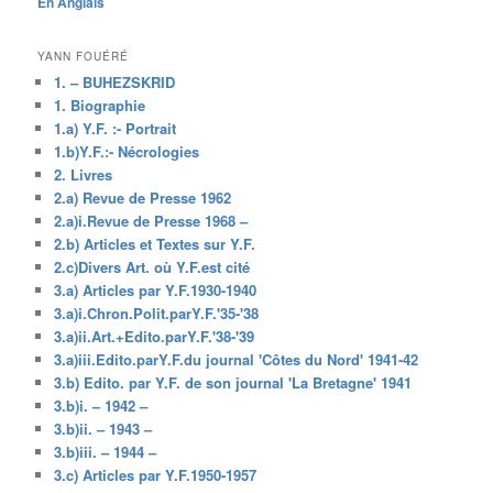
En Anglais
YANN FOUÉRÉ
1. – BUHEZSKRID
1. Biographie
1.a) Y.F. :- Portrait
1.b)Y.F.:- Nécrologies
2. Livres
2.a) Revue de Presse 1962
2.a)i.Revue de Presse 1968 –
2.b) Articles et Textes sur Y.F.
2.c)Divers Art. où Y.F.est cité
3.a) Articles par Y.F.1930-1940
3.a)i.Chron.Polit.parY.F.'35-'38
3.a)ii.Art.+Edito.parY.F.'38-'39
3.a)iii.Edito.parY.F.du journal 'Côtes du Nord' 1941-42
3.b) Edito. par Y.F. de son journal 'La Bretagne' 1941
3.b)i. – 1942 –
3.b)ii. – 1943 –
3.b)iii. – 1944 –
3.c) Articles par Y.F.1950-1957