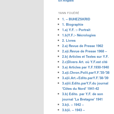
En Anglais
principal
YANN FOUÉRÉ
1. – BUHEZSKRID
1. Biographie
1.a) Y.F. :- Portrait
1.b)Y.F.:- Nécrologies
2. Livres
2.a) Revue de Presse 1962
2.a)i.Revue de Presse 1968 –
2.b) Articles et Textes sur Y.F.
2.c)Divers Art. où Y.F.est cité
3.a) Articles par Y.F.1930-1940
3.a)i.Chron.Polit.parY.F.'35-'38
3.a)ii.Art.+Edito.parY.F.'38-'39
3.a)iii.Edito.parY.F.du journal
'Côtes du Nord' 1941-42
3.b) Edito. par Y.F. de son
journal 'La Bretagne' 1941
3.b)i. – 1942 –
3.b)ii. – 1943 –