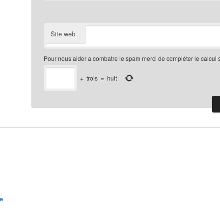
Site web
Pour nous aider a combatre le spam merci de compléter le calcul 
+
trois
=
huit
e