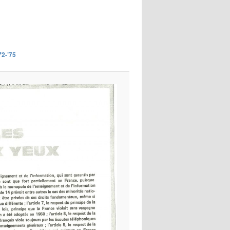
images
72-’75