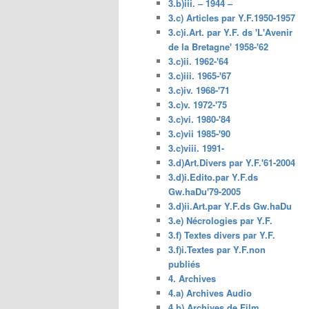
3.b)iii. – 1944 –
3.c) Articles par Y.F.1950-1957
3.c)i.Art. par Y.F. ds 'L'Avenir
de la Bretagne' 1958-'62
3.c)ii. 1962-'64
3.c)iii. 1965-'67
3.c)iv. 1968-'71
3.c)v. 1972-'75
3.c)vi. 1980-'84
3.c)vii 1985-'90
3.c)viii. 1991-
3.d)Art.Divers par Y.F.'61-2004
3.d)i.Edito.par Y.F.ds
Gw.haDu'79-2005
3.d)ii.Art.par Y.F.ds Gw.haDu
3.e) Nécrologies par Y.F.
3.f) Textes divers par Y.F.
3.f)i.Textes par Y.F.non
publiés
4. Archives
4.a) Archives Audio
4.b) Archives de Film