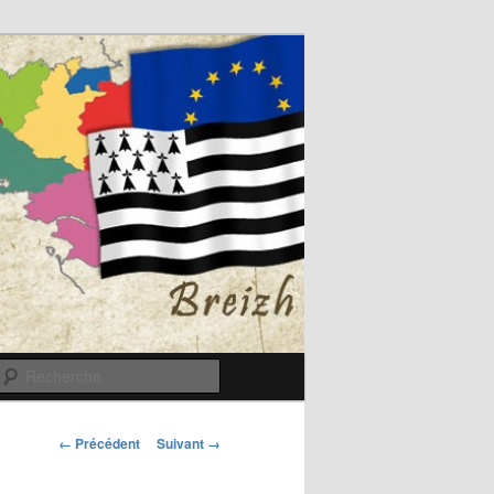
Recherche
Navigation
← Précédent
Suivant →
des