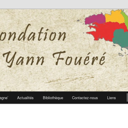
 Yann Fouéré
nn Fouéré
agne’
Actualités
Bibliothèque
Contactez-nous
Liens