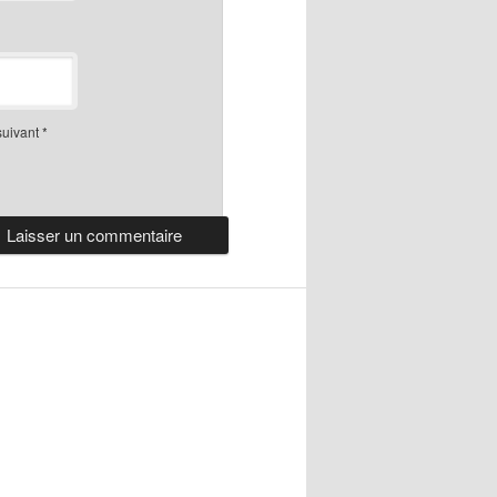
suivant
*