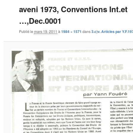
aveni 1973, Conventions Int.et
…,Dec.0001
Publié le
mars 19, 2011
à
1984 × 1571
dans
3.c)v. Articles par Y.F.19