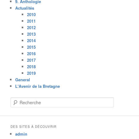
9. Anthologie
Actualités
2010
2011
2012
2013
2014
2015
2016
2017
2018
2019
General
L'Avenir de la Bretagne
R
e
c
h
e
DES SITES À DÉCOUVRIR
r
admin
c