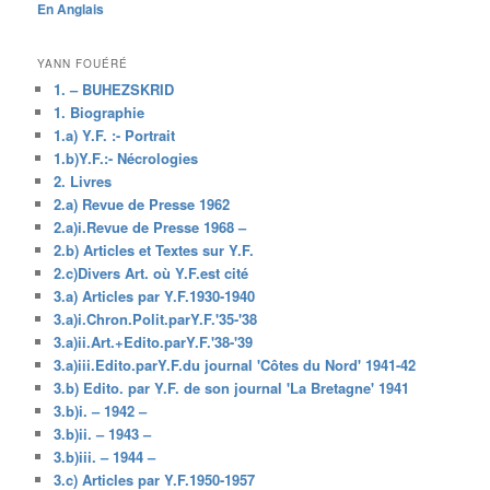
En Anglais
YANN FOUÉRÉ
1. – BUHEZSKRID
1. Biographie
1.a) Y.F. :- Portrait
1.b)Y.F.:- Nécrologies
2. Livres
2.a) Revue de Presse 1962
2.a)i.Revue de Presse 1968 –
2.b) Articles et Textes sur Y.F.
2.c)Divers Art. où Y.F.est cité
3.a) Articles par Y.F.1930-1940
3.a)i.Chron.Polit.parY.F.'35-'38
3.a)ii.Art.+Edito.parY.F.'38-'39
3.a)iii.Edito.parY.F.du journal 'Côtes du Nord' 1941-42
3.b) Edito. par Y.F. de son journal 'La Bretagne' 1941
3.b)i. – 1942 –
3.b)ii. – 1943 –
3.b)iii. – 1944 –
3.c) Articles par Y.F.1950-1957