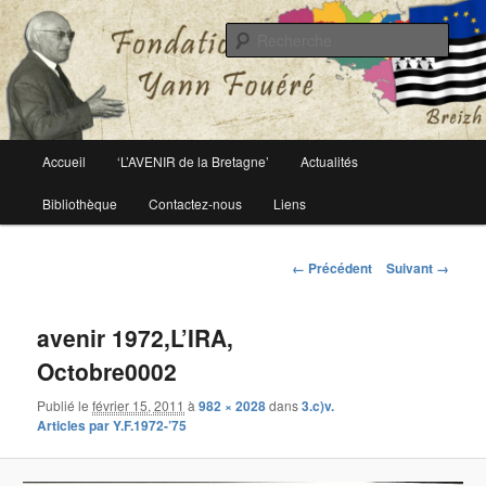
Le site officiel de la fondation Yann Fouéré
Rech
Fondation Yann Fouéré
Menu
Accueil
‘L’AVENIR de la Bretagne’
Actualités
Aller
principal
Bibliothèque
Contactez-nous
Liens
au
contenu
Navigation
← Précédent
Suivant →
des
principal
images
avenir 1972,L’IRA,
Octobre0002
Publié le
février 15, 2011
à
982 × 2028
dans
3.c)v.
Articles par Y.F.1972-’75