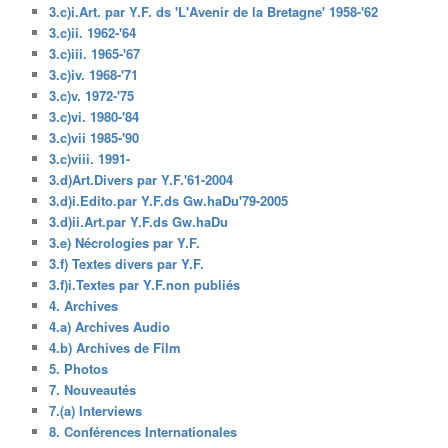
3.c)i.Art. par Y.F. ds 'L'Avenir de la Bretagne' 1958-'62
3.c)ii. 1962-'64
3.c)iii. 1965-'67
3.c)iv. 1968-'71
3.c)v. 1972-'75
3.c)vi. 1980-'84
3.c)vii 1985-'90
3.c)viii. 1991-
3.d)Art.Divers par Y.F.'61-2004
3.d)i.Edito.par Y.F.ds Gw.haDu'79-2005
3.d)ii.Art.par Y.F.ds Gw.haDu
3.e) Nécrologies par Y.F.
3.f) Textes divers par Y.F.
3.f)i.Textes par Y.F.non publiés
4. Archives
4.a) Archives Audio
4.b) Archives de Film
5. Photos
7. Nouveautés
7.(a) Interviews
8. Conférences Internationales