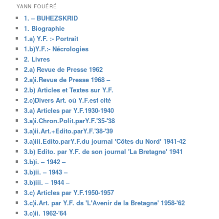
YANN FOUÉRÉ
1. – BUHEZSKRID
1. Biographie
1.a) Y.F. :- Portrait
1.b)Y.F.:- Nécrologies
2. Livres
2.a) Revue de Presse 1962
2.a)i.Revue de Presse 1968 –
2.b) Articles et Textes sur Y.F.
2.c)Divers Art. où Y.F.est cité
3.a) Articles par Y.F.1930-1940
3.a)i.Chron.Polit.parY.F.'35-'38
3.a)ii.Art.+Edito.parY.F.'38-'39
3.a)iii.Edito.parY.F.du journal 'Côtes du Nord' 1941-42
3.b) Edito. par Y.F. de son journal 'La Bretagne' 1941
3.b)i. – 1942 –
3.b)ii. – 1943 –
3.b)iii. – 1944 –
3.c) Articles par Y.F.1950-1957
3.c)i.Art. par Y.F. ds 'L'Avenir de la Bretagne' 1958-'62
3.c)ii. 1962-'64