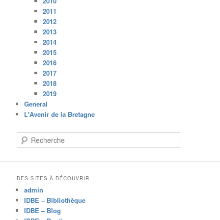
2010
2011
2012
2013
2014
2015
2016
2017
2018
2019
General
L'Avenir de la Bretagne
R
e
c
h
e
DES SITES À DÉCOUVRIR
r
admin
c
IDBE – Bibliothèque
h
IDBE – Blog
e