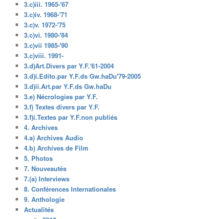
3.c)iii. 1965-'67
3.c)iv. 1968-'71
3.c)v. 1972-'75
3.c)vi. 1980-'84
3.c)vii 1985-'90
3.c)viii. 1991-
3.d)Art.Divers par Y.F.'61-2004
3.d)i.Edito.par Y.F.ds Gw.haDu'79-2005
3.d)ii.Art.par Y.F.ds Gw.haDu
3.e) Nécrologies par Y.F.
3.f) Textes divers par Y.F.
3.f)i.Textes par Y.F.non publiés
4. Archives
4.a) Archives Audio
4.b) Archives de Film
5. Photos
7. Nouveautés
7.(a) Interviews
8. Conférences Internationales
9. Anthologie
Actualités