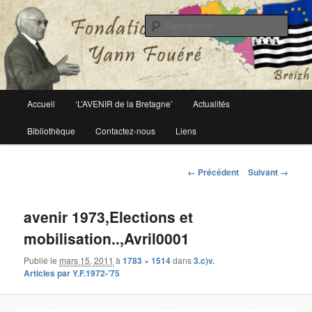
Le site officiel de la fondation Yann Fouéré
Rech
Fondation Yann Fouéré
Menu
Accueil
‘L’AVENIR de la Bretagne’
Actualités
Aller
principal
Bibliothèque
Contactez-nous
Liens
au
contenu
Navigation
← Précédent
Suivant →
des
principal
images
avenir 1973,Elections et
mobilisation..,Avril0001
Publié le
mars 15, 2011
à
1783 × 1514
dans
3.c)v.
Articles par Y.F.1972-’75