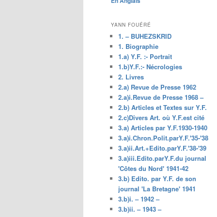
En Anglais
principal
YANN FOUÉRÉ
1. – BUHEZSKRID
1. Biographie
1.a) Y.F. :- Portrait
1.b)Y.F.:- Nécrologies
2. Livres
2.a) Revue de Presse 1962
2.a)i.Revue de Presse 1968 –
2.b) Articles et Textes sur Y.F.
2.c)Divers Art. où Y.F.est cité
3.a) Articles par Y.F.1930-1940
3.a)i.Chron.Polit.parY.F.'35-'38
3.a)ii.Art.+Edito.parY.F.'38-'39
3.a)iii.Edito.parY.F.du journal
'Côtes du Nord' 1941-42
3.b) Edito. par Y.F. de son
journal 'La Bretagne' 1941
3.b)i. – 1942 –
3.b)ii. – 1943 –