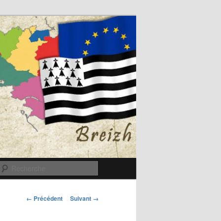
Recherche
Navigation
← Précédent
Suivant →
des