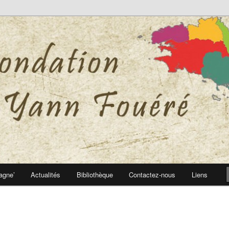
 Yann Fouéré
nn Fouéré
agne’
Actualités
Bibliothèque
Contactez-nous
Liens