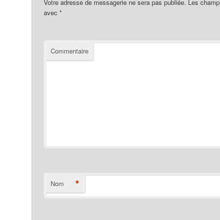
Votre adresse de messagerie ne sera pas publiée.
Les champs 
avec
*
Commentaire
*
Nom