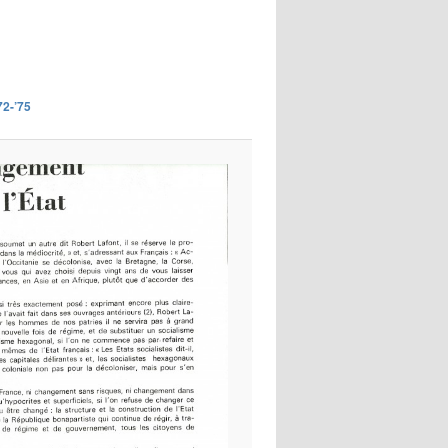
images
72-’75