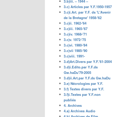
3.b)iii. – 1944 –
3.c) Articles par Y.F.1950-1957
3.c)i.Art. par Y.F. ds 'L'Avenir
de la Bretagne' 1958-'62
3.c)ii. 1962-'64
3.c)iii. 1965-'67
3.c)iv. 1968-'71
3.c)v. 1972-'75
3.c)vi. 1980-'84
3.c)vii 1985-'90
3.c)viii. 1991-
3.d)Art.Divers par Y.F.'61-2004
3.d)i.Edito.par Y.F.ds
Gw.haDu'79-2005
3.d)ii.Art.par Y.F.ds Gw.haDu
3.e) Nécrologies par Y.F.
3.f) Textes divers par Y.F.
3.f)i.Textes par Y.F.non
publiés
4. Archives
4.a) Archives Audio
4.b) Archives de Film