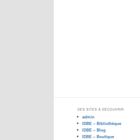
c
h
e
r
c
h
e
DES SITES À DÉCOUVRIR
admin
IDBE – Bibliothèque
IDBE – Blog
IDBE – Boutique