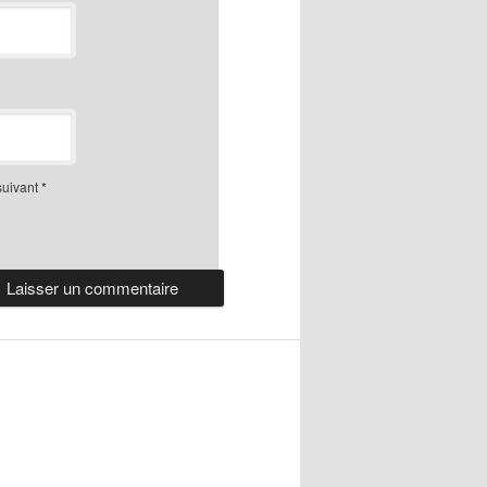
suivant
*