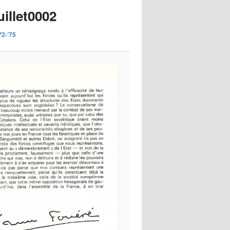
images
uillet0002
72-’75