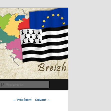
Recherche
Navigation
← Précédent
Suivant →
des