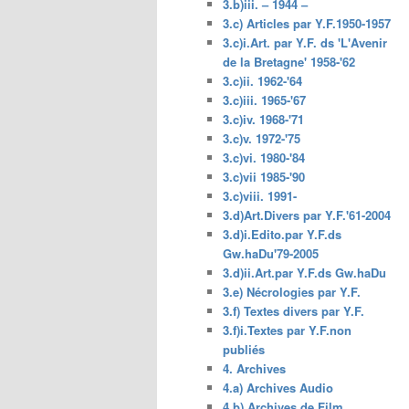
3.b)iii. – 1944 –
3.c) Articles par Y.F.1950-1957
3.c)i.Art. par Y.F. ds 'L'Avenir
de la Bretagne' 1958-'62
3.c)ii. 1962-'64
3.c)iii. 1965-'67
3.c)iv. 1968-'71
3.c)v. 1972-'75
3.c)vi. 1980-'84
3.c)vii 1985-'90
3.c)viii. 1991-
3.d)Art.Divers par Y.F.'61-2004
3.d)i.Edito.par Y.F.ds
Gw.haDu'79-2005
3.d)ii.Art.par Y.F.ds Gw.haDu
3.e) Nécrologies par Y.F.
3.f) Textes divers par Y.F.
3.f)i.Textes par Y.F.non
publiés
4. Archives
4.a) Archives Audio
4.b) Archives de Film