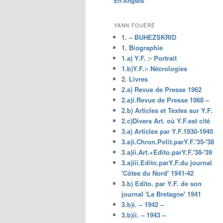
En Anglais
principal
YANN FOUÉRÉ
1. – BUHEZSKRID
1. Biographie
1.a) Y.F. :- Portrait
1.b)Y.F.:- Nécrologies
2. Livres
2.a) Revue de Presse 1962
2.a)i.Revue de Presse 1968 –
2.b) Articles et Textes sur Y.F.
2.c)Divers Art. où Y.F.est cité
3.a) Articles par Y.F.1930-1940
3.a)i.Chron.Polit.parY.F.'35-'38
3.a)ii.Art.+Edito.parY.F.'38-'39
3.a)iii.Edito.parY.F.du journal
'Côtes du Nord' 1941-42
3.b) Edito. par Y.F. de son
journal 'La Bretagne' 1941
3.b)i. – 1942 –
3.b)ii. – 1943 –