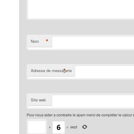
*
Nom
*
Adresse de messagerie
Site web
Pour nous aider a combatre le spam merci de compléter le calcul 
+
=
sept