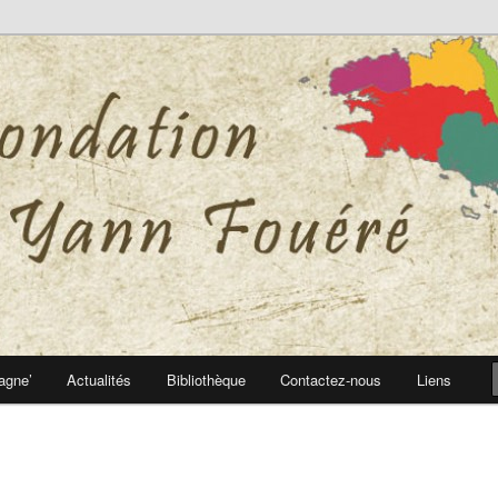
 Yann Fouéré
nn Fouéré
agne’
Actualités
Bibliothèque
Contactez-nous
Liens