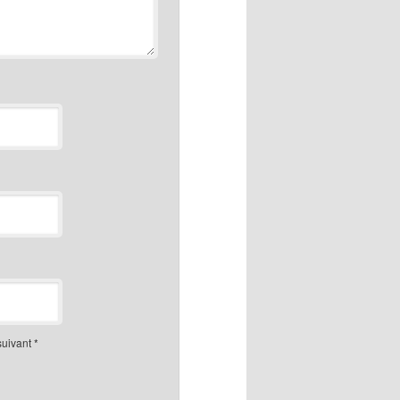
suivant
*