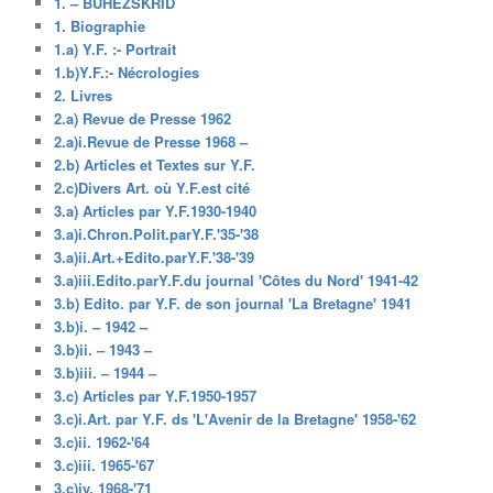
1. – BUHEZSKRID
1. Biographie
1.a) Y.F. :- Portrait
1.b)Y.F.:- Nécrologies
2. Livres
2.a) Revue de Presse 1962
2.a)i.Revue de Presse 1968 –
2.b) Articles et Textes sur Y.F.
2.c)Divers Art. où Y.F.est cité
3.a) Articles par Y.F.1930-1940
3.a)i.Chron.Polit.parY.F.'35-'38
3.a)ii.Art.+Edito.parY.F.'38-'39
3.a)iii.Edito.parY.F.du journal 'Côtes du Nord' 1941-42
3.b) Edito. par Y.F. de son journal 'La Bretagne' 1941
3.b)i. – 1942 –
3.b)ii. – 1943 –
3.b)iii. – 1944 –
3.c) Articles par Y.F.1950-1957
3.c)i.Art. par Y.F. ds 'L'Avenir de la Bretagne' 1958-'62
3.c)ii. 1962-'64
3.c)iii. 1965-'67
3.c)iv. 1968-'71