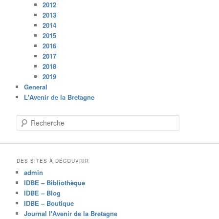
2012
2013
2014
2015
2016
2017
2018
2019
General
L'Avenir de la Bretagne
R
e
c
h
e
DES SITES À DÉCOUVRIR
r
admin
c
IDBE – Bibliothèque
h
IDBE – Blog
e
IDBE – Boutique
Journal l'Avenir de la Bretagne