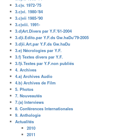
3.c)v. 1972-'75
3.c)vi. 1980-'84
3.c)vii 1985-'90
3.c)viii. 1991-
3.d)Art.Divers par Y.F.'61-2004
3.d)i.Edito.par Y.F.ds Gw.haDu'79-2005
3.d)ii.Art.par Y.F.ds Gw.haDu
3.e) Nécrologies par Y.F.
3.f) Textes divers par Y.F.
3.f)i.Textes par Y.F.non publiés
4. Archives
4.a) Archives Audio
4.b) Archives de Film
5. Photos
7. Nouveautés
7.(a) Interviews
8. Conférences Internationales
9. Anthologie
Actualités
2010
2011