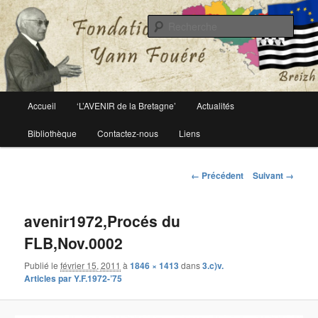
Le site officiel de la fondation Yann Fouéré
Rech
Fondation Yann Fouéré
Menu
Accueil
‘L’AVENIR de la Bretagne’
Actualités
Aller
principal
Bibliothèque
Contactez-nous
Liens
au
contenu
Navigation
← Précédent
Suivant →
des
principal
images
avenir1972,Procés du
FLB,Nov.0002
Publié le
février 15, 2011
à
1846 × 1413
dans
3.c)v.
Articles par Y.F.1972-’75