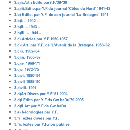
3.a)ii.Art.+Edito.parY.F.'38-'39
3.a)iii.Edito.parY.F.du journal 'Côtes du Nord' 1941-42
3.b) Edito. par Y.F. de son journal 'La Bretagne' 1941
3.b)i. – 1942 –
3.b)ii. – 1943 –
3.b)iii. – 1944 –
3.c) Articles par Y.F.1950-1957
3.c)i.Art. par Y.F. ds 'L'Avenir de la Bretagne' 1958-'62
3.c)ii. 1962-'64
3.c)iii. 1965-'67
3.c)iv. 1968-'71
3.c)v. 1972-'75
3.c)vi. 1980-'84
3.c)vii 1985-'90
3.c)viii. 1991-
3.d)Art.Divers par Y.F.'61-2004
3.d)i.Edito.par Y.F.ds Gw.haDu'79-2005
3.d)ii.Art.par Y.F.ds Gw.haDu
3.e) Nécrologies par Y.F.
3.f) Textes divers par Y.F.
3.f)i.Textes par Y.F.non publiés