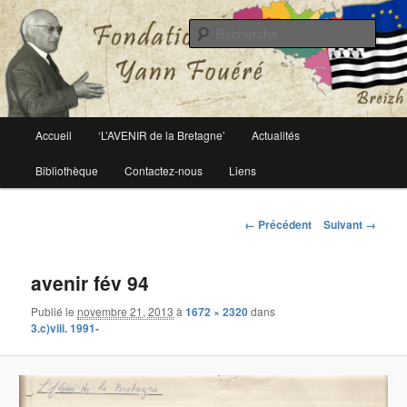
Le site officiel de la fondation Yann Fouéré
Rech
Fondation Yann Fouéré
Menu
Accueil
‘L’AVENIR de la Bretagne’
Actualités
Aller
principal
Bibliothèque
Contactez-nous
Liens
au
contenu
Navigation
← Précédent
Suivant →
des
principal
images
avenir fév 94
Publié le
novembre 21, 2013
à
1672 × 2320
dans
3.c)viii. 1991-