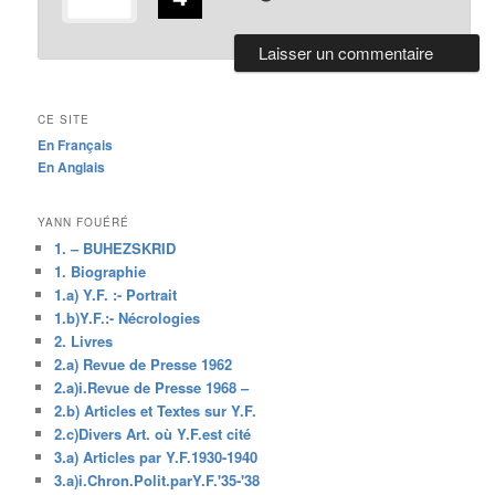
CE SITE
En Français
En Anglais
YANN FOUÉRÉ
1. – BUHEZSKRID
1. Biographie
1.a) Y.F. :- Portrait
1.b)Y.F.:- Nécrologies
2. Livres
2.a) Revue de Presse 1962
2.a)i.Revue de Presse 1968 –
2.b) Articles et Textes sur Y.F.
2.c)Divers Art. où Y.F.est cité
3.a) Articles par Y.F.1930-1940
3.a)i.Chron.Polit.parY.F.'35-'38