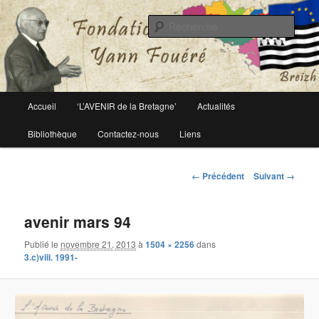
Le site officiel de la fondation Yann Fouéré
Rech
Fondation Yann Fouéré
Menu
Accueil
‘L’AVENIR de la Bretagne’
Actualités
Aller
principal
Bibliothèque
Contactez-nous
Liens
au
contenu
Navigation
← Précédent
Suivant →
des
principal
images
avenir mars 94
Publié le
novembre 21, 2013
à
1504 × 2256
dans
3.c)viii. 1991-