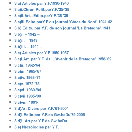
3.a) Articles par Y.F.1930-1940
3.a)i.Chron.Polit.parY.F.'35-'38
3.a)ii.Art.+Edito.parY.F.'38-'39
3.a)iii.Edito.parY.F.du journal 'Côtes du Nord' 1941-42
3.b) Edito. par Y.F. de son journal 'La Bretagne' 1941
3.b)i. – 1942 –
3.b)ii. – 1943 –
3.b)iii. – 1944 –
3.c) Articles par Y.F.1950-1957
3.c)i.Art. par Y.F. ds 'L'Avenir de la Bretagne' 1958-'62
3.c)ii. 1962-'64
3.c)iii. 1965-'67
3.c)iv. 1968-'71
3.c)v. 1972-'75
3.c)vi. 1980-'84
3.c)vii 1985-'90
3.c)viii. 1991-
3.d)Art.Divers par Y.F.'61-2004
3.d)i.Edito.par Y.F.ds Gw.haDu'79-2005
3.d)ii.Art.par Y.F.ds Gw.haDu
3.e) Nécrologies par Y.F.