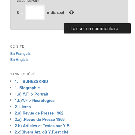
calcul suivant
*
8
+
=
dix-sept
CE SITE
En Français
En Anglais
YANN FOUÉRÉ
1. – BUHEZSKRID
1. Biographie
1.a) Y.F. :- Portrait
1.b)Y.F.:- Nécrologies
2. Livres
2.a) Revue de Presse 1962
2.a)i.Revue de Presse 1968 –
2.b) Articles et Textes sur Y.F.
2.c)Divers Art. où Y.F.est cité