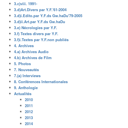
3.c)viii. 1991-
3.d)Art.Divers par Y.F.'61-2004
3.d)i.Edito.par Y.F.ds Gw.haDu'79-2005
3.d)ii.Art.par Y.F.ds Gw.haDu
3.e) Nécrologies par Y.F.
3.f) Textes divers par Y.F.
3.f)i.Textes par Y.F.non publiés
4. Archives
4.a) Archives Audio
4.b) Archives de Film
5. Photos
7. Nouveautés
7.(a) Interviews
8. Conférences Internationales
9. Anthologie
Actualités
2010
2011
2012
2013
2014