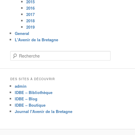
2015
2016
2017
2018
2019
General
L'Avenir de la Bretagne
R
e
c
h
e
DES SITES À DÉCOUVRIR
r
admin
c
IDBE – Bibliothèque
h
IDBE – Blog
e
IDBE – Boutique
Journal l'Avenir de la Bretagne