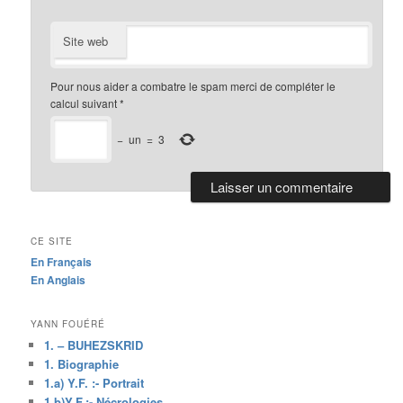
Site web
Pour nous aider a combatre le spam merci de compléter le
calcul suivant
*
−
un
=
3
CE SITE
En Français
En Anglais
YANN FOUÉRÉ
1. – BUHEZSKRID
1. Biographie
1.a) Y.F. :- Portrait
1.b)Y.F.:- Nécrologies