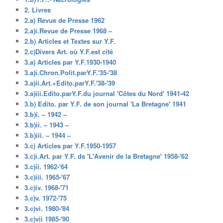
2. Livres
2.a) Revue de Presse 1962
2.a)i.Revue de Presse 1968 –
2.b) Articles et Textes sur Y.F.
2.c)Divers Art. où Y.F.est cité
3.a) Articles par Y.F.1930-1940
3.a)i.Chron.Polit.parY.F.'35-'38
3.a)ii.Art.+Edito.parY.F.'38-'39
3.a)iii.Edito.parY.F.du journal 'Côtes du Nord' 1941-42
3.b) Edito. par Y.F. de son journal 'La Bretagne' 1941
3.b)i. – 1942 –
3.b)ii. – 1943 –
3.b)iii. – 1944 –
3.c) Articles par Y.F.1950-1957
3.c)i.Art. par Y.F. ds 'L'Avenir de la Bretagne' 1958-'62
3.c)ii. 1962-'64
3.c)iii. 1965-'67
3.c)iv. 1968-'71
3.c)v. 1972-'75
3.c)vi. 1980-'84
3.c)vii 1985-'90