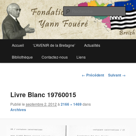
Le site officiel de la fondation Yann Fouéré
Rech
Fondation Yann Fouéré
Menu
Accueil
‘L’AVENIR de la Bretagne’
Actualités
Aller
principal
Bibliothèque
Contactez-nous
Liens
au
contenu
Navigation
← Précédent
Suivant →
des
principal
images
Livre Blanc 19760015
Publié le
septembre 2, 2012
à
2166 × 1469
dans
Archives