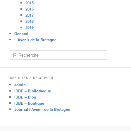
2015
2016
2017
2018
2019
General
L'Avenir de la Bretagne
R
e
c
h
e
DES SITES À DÉCOUVRIR
r
admin
c
IDBE – Bibliothèque
h
IDBE – Blog
e
IDBE – Boutique
Journal l'Avenir de la Bretagne