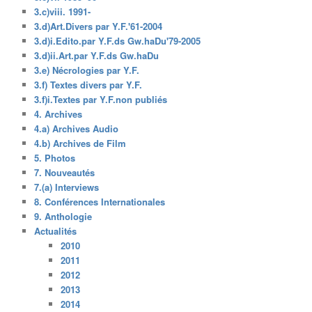
3.c)viii. 1991-
3.d)Art.Divers par Y.F.'61-2004
3.d)i.Edito.par Y.F.ds Gw.haDu'79-2005
3.d)ii.Art.par Y.F.ds Gw.haDu
3.e) Nécrologies par Y.F.
3.f) Textes divers par Y.F.
3.f)i.Textes par Y.F.non publiés
4. Archives
4.a) Archives Audio
4.b) Archives de Film
5. Photos
7. Nouveautés
7.(a) Interviews
8. Conférences Internationales
9. Anthologie
Actualités
2010
2011
2012
2013
2014