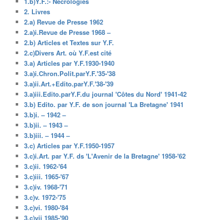
1.b)Y.F.:- Nécrologies
2. Livres
2.a) Revue de Presse 1962
2.a)i.Revue de Presse 1968 –
2.b) Articles et Textes sur Y.F.
2.c)Divers Art. où Y.F.est cité
3.a) Articles par Y.F.1930-1940
3.a)i.Chron.Polit.parY.F.'35-'38
3.a)ii.Art.+Edito.parY.F.'38-'39
3.a)iii.Edito.parY.F.du journal 'Côtes du Nord' 1941-42
3.b) Edito. par Y.F. de son journal 'La Bretagne' 1941
3.b)i. – 1942 –
3.b)ii. – 1943 –
3.b)iii. – 1944 –
3.c) Articles par Y.F.1950-1957
3.c)i.Art. par Y.F. ds 'L'Avenir de la Bretagne' 1958-'62
3.c)ii. 1962-'64
3.c)iii. 1965-'67
3.c)iv. 1968-'71
3.c)v. 1972-'75
3.c)vi. 1980-'84
3.c)vii 1985-'90