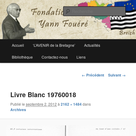
Le site officiel de la fondation Yann Fouéré
Rech
Fondation Yann Fouéré
Menu
Accueil
‘L’AVENIR de la Bretagne’
Actualités
Aller
principal
Bibliothèque
Contactez-nous
Liens
au
contenu
Navigation
← Précédent
Suivant →
des
principal
images
Livre Blanc 19760018
Publié le
septembre 2, 2012
à
2162 × 1484
dans
Archives