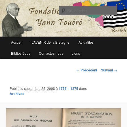
Le site officiel de la fondation Yann Fouéré
Rech
Fondation Yann Fouéré
Menu
Accueil
‘L’AVENIR de la Bretagne’
Actualités
Aller
principal
Bibliothèque
Contactez-nous
Liens
au
contenu
Navigation
← Précédent
Suivant →
des
principal
images
Publié le
septembre 25, 2008
à
1755 × 1275
dans
Archives