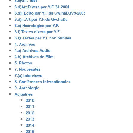
3.c)viii. 1991-
3.d)Art.Divers par Y.F.'61-2004
3.d)i.Edito.par Y.F.ds Gw.haDu'79-2005
3.d)ii.Art.par Y.F.ds Gw.haDu
3.e) Nécrologies par Y.F.
3.f) Textes divers par Y.F.
3.f)i.Textes par Y.F.non publiés
4. Archives
4.a) Archives Audio
4.b) Archives de Film
5. Photos
7. Nouveautés
7.(a) Interviews
8. Conférences Internationales
9. Anthologie
Actualités
2010
2011
2012
2013
2014
2015