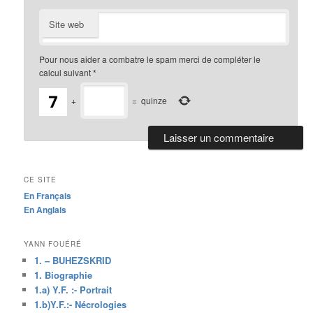
Site web
Pour nous aider a combatre le spam merci de compléter le
calcul suivant
*
+
=
quinze
CE SITE
En Français
En Anglais
YANN FOUÉRÉ
1. – BUHEZSKRID
1. Biographie
1.a) Y.F. :- Portrait
1.b)Y.F.:- Nécrologies