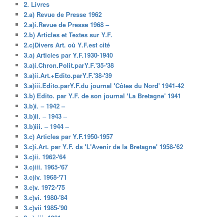
2. Livres
2.a) Revue de Presse 1962
2.a)i.Revue de Presse 1968 –
2.b) Articles et Textes sur Y.F.
2.c)Divers Art. où Y.F.est cité
3.a) Articles par Y.F.1930-1940
3.a)i.Chron.Polit.parY.F.'35-'38
3.a)ii.Art.+Edito.parY.F.'38-'39
3.a)iii.Edito.parY.F.du journal 'Côtes du Nord' 1941-42
3.b) Edito. par Y.F. de son journal 'La Bretagne' 1941
3.b)i. – 1942 –
3.b)ii. – 1943 –
3.b)iii. – 1944 –
3.c) Articles par Y.F.1950-1957
3.c)i.Art. par Y.F. ds 'L'Avenir de la Bretagne' 1958-'62
3.c)ii. 1962-'64
3.c)iii. 1965-'67
3.c)iv. 1968-'71
3.c)v. 1972-'75
3.c)vi. 1980-'84
3.c)vii 1985-'90