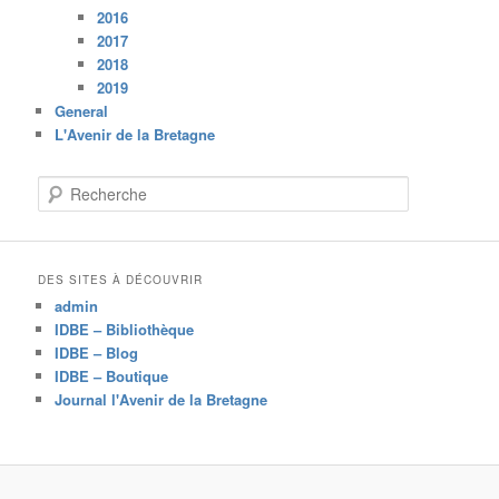
2016
2017
2018
2019
General
L'Avenir de la Bretagne
R
e
c
h
e
DES SITES À DÉCOUVRIR
r
admin
c
IDBE – Bibliothèque
h
IDBE – Blog
e
IDBE – Boutique
Journal l'Avenir de la Bretagne