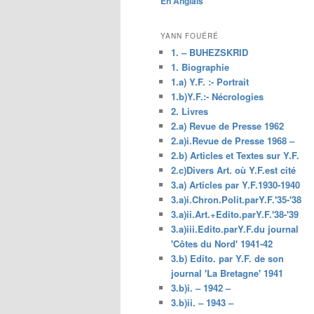
En Anglais
principal
YANN FOUÉRÉ
1. – BUHEZSKRID
1. Biographie
1.a) Y.F. :- Portrait
1.b)Y.F.:- Nécrologies
2. Livres
2.a) Revue de Presse 1962
2.a)i.Revue de Presse 1968 –
2.b) Articles et Textes sur Y.F.
2.c)Divers Art. où Y.F.est cité
3.a) Articles par Y.F.1930-1940
3.a)i.Chron.Polit.parY.F.'35-'38
3.a)ii.Art.+Edito.parY.F.'38-'39
3.a)iii.Edito.parY.F.du journal
'Côtes du Nord' 1941-42
3.b) Edito. par Y.F. de son
journal 'La Bretagne' 1941
3.b)i. – 1942 –
3.b)ii. – 1943 –