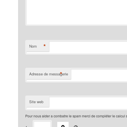
*
Nom
*
Adresse de messagerie
Site web
Pour nous aider a combatre le spam merci de compléter le calcul 