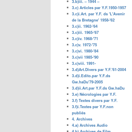
3.b)iii. – 1944 –
3.c) Articles par Y.F.1950-1957
3.c)i.Art. par Y.F. ds 'L'Avenir
de la Bretagne' 1958-'62
3.c)ii. 1962-'64
3.c)iii. 1965-'67
3.c)iv. 1968-'71
3.c)v. 1972-'75
3.c)vi. 1980-'84
3.c)vii 1985-'90
3.c)viii. 1991-
3.d)Art.Divers par Y.F.'61-2004
3.d)i.Edito.par Y.F.ds
Gw.haDu'79-2005
3.d)ii.Art.par Y.F.ds Gw.haDu
3.e) Nécrologies par Y.F.
3.f) Textes divers par Y.F.
3.f)i.Textes par Y.F.non
publiés
4. Archives
4.a) Archives Audio
4.b) Archives de Film