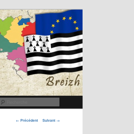
Recherche
Navigation
← Précédent
Suivant →
des