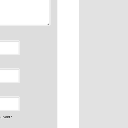
suivant
*