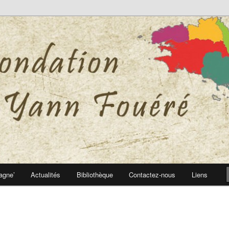
 Yann Fouéré
nn Fouéré
agne’
Actualités
Bibliothèque
Contactez-nous
Liens