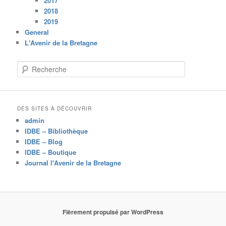
2017
2018
2019
General
L'Avenir de la Bretagne
R
e
c
h
e
DES SITES À DÉCOUVRIR
r
admin
c
IDBE – Bibliothèque
h
IDBE – Blog
e
IDBE – Boutique
Journal l'Avenir de la Bretagne
Fièrement propulsé par WordPress