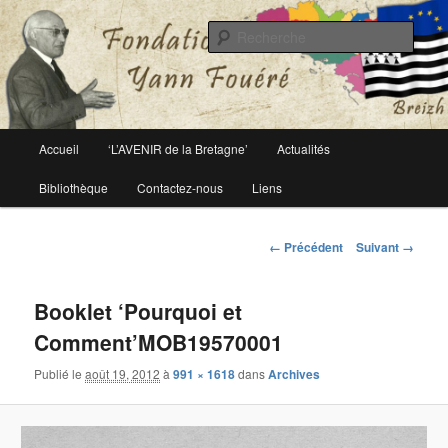
Le site officiel de la fondation Yann Fouéré
Rech
Fondation Yann Fouéré
Menu
Accueil
‘L’AVENIR de la Bretagne’
Actualités
Aller
principal
Bibliothèque
Contactez-nous
Liens
au
contenu
Navigation
← Précédent
Suivant →
des
principal
images
Booklet ‘Pourquoi et
Comment’MOB19570001
Publié le
août 19, 2012
à
991 × 1618
dans
Archives