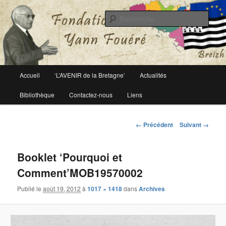
Le site officiel de la fondation Yann Fouéré
Rech
Fondation Yann Fouéré
Menu
Accueil
‘L’AVENIR de la Bretagne’
Actualités
Aller
principal
Bibliothèque
Contactez-nous
Liens
au
contenu
Navigation
← Précédent
Suivant →
des
principal
images
Booklet ‘Pourquoi et
Comment’MOB19570002
Publié le
août 19, 2012
à
1017 × 1418
dans
Archives