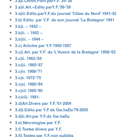
3.a)i.Chron.Polit.parY.F.'35-'38
3.a)ii.Art.+Edito.parY.F.'38-'39
3.a)iii.Edito.parY.F.du journal 'Côtes du Nord' 1941-42
3.b) Edito. par Y.F. de son journal 'La Bretagne' 1941
3.b)i. – 1942 –
3.b)ii. – 1943 –
3.b)iii. – 1944 –
3.c) Articles par Y.F.1950-1957
3.c)i.Art. par Y.F. ds 'L'Avenir de la Bretagne' 1958-'62
3.c)ii. 1962-'64
3.c)iii. 1965-'67
3.c)iv. 1968-'71
3.c)v. 1972-'75
3.c)vi. 1980-'84
3.c)vii 1985-'90
3.c)viii. 1991-
3.d)Art.Divers par Y.F.'61-2004
3.d)i.Edito.par Y.F.ds Gw.haDu'79-2005
3.d)ii.Art.par Y.F.ds Gw.haDu
3.e) Nécrologies par Y.F.
3.f) Textes divers par Y.F.
3.f)i.Textes par Y.F.non publiés