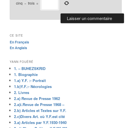
cinq
−
trois
=
CE SITE
En Français
En Anglais
YANN FOUÉRÉ
1. – BUHEZSKRID
1. Biographie
1.a) Y.F. :- Portrait
1.b)Y.F.:- Nécrologies
2. Livres
2.a) Revue de Presse 1962
2.a)i.Revue de Presse 1968 –
2.b) Articles et Textes sur Y.F.
2.c)Divers Art. où Y.F.est cité
3.a) Articles par Y.F.1930-1940