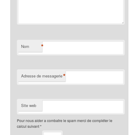
*
Nom
*
Adresse de messagerie
Site web
Pour nous aider a combatre le spam merci de compléter le
calcul suivant
*