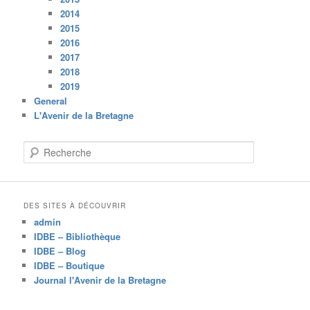
2014
2015
2016
2017
2018
2019
General
L'Avenir de la Bretagne
R
e
c
h
e
DES SITES À DÉCOUVRIR
r
admin
c
IDBE – Bibliothèque
h
IDBE – Blog
e
IDBE – Boutique
Journal l'Avenir de la Bretagne