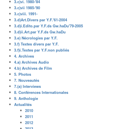
3.c)vi. 1980-'84
3.c)vii 1985-'90
3.c)viii. 1991-
3.d)Art.Divers par Y.F.'61-2004
3.d)i.Edito.par Y.F.ds Gw.haDu'79-2005
3.d)ii.Art.par Y.F.ds Gw.haDu
3.e) Nécrologies par Y.F.
3.f) Textes divers par Y.F.
3.f)i.Textes par Y.F.non publiés
4. Archives
4.a) Archives Audio
4.b) Archives de Film
5. Photos
7. Nouveautés
7.(a) Interviews
8. Conférences Internationales
9. Anthologie
Actualités
2010
2011
2012
2013