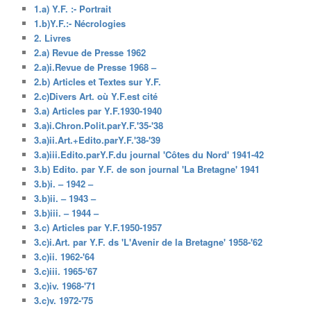
1.a) Y.F. :- Portrait
1.b)Y.F.:- Nécrologies
2. Livres
2.a) Revue de Presse 1962
2.a)i.Revue de Presse 1968 –
2.b) Articles et Textes sur Y.F.
2.c)Divers Art. où Y.F.est cité
3.a) Articles par Y.F.1930-1940
3.a)i.Chron.Polit.parY.F.'35-'38
3.a)ii.Art.+Edito.parY.F.'38-'39
3.a)iii.Edito.parY.F.du journal 'Côtes du Nord' 1941-42
3.b) Edito. par Y.F. de son journal 'La Bretagne' 1941
3.b)i. – 1942 –
3.b)ii. – 1943 –
3.b)iii. – 1944 –
3.c) Articles par Y.F.1950-1957
3.c)i.Art. par Y.F. ds 'L'Avenir de la Bretagne' 1958-'62
3.c)ii. 1962-'64
3.c)iii. 1965-'67
3.c)iv. 1968-'71
3.c)v. 1972-'75