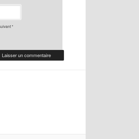
suivant
*