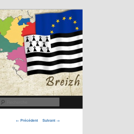
Recherche
Navigation
← Précédent
Suivant →
des