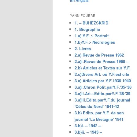
En Anglais
principal
YANN FOUÉRÉ
1. – BUHEZSKRID
1. Biographie
1.a) Y.F. :- Portrait
1.b)Y.F.:- Nécrologies
2. Livres
2.a) Revue de Presse 1962
2.a)i.Revue de Presse 1968 –
2.b) Articles et Textes sur Y.F.
2.c)Divers Art. où Y.F.est cité
3.a) Articles par Y.F.1930-1940
3.a)i.Chron.Polit.parY.F.'35-'38
3.a)ii.Art.+Edito.parY.F.'38-'39
3.a)iii.Edito.parY.F.du journal
'Côtes du Nord' 1941-42
3.b) Edito. par Y.F. de son
journal 'La Bretagne' 1941
3.b)i. – 1942 –
3.b)ii. – 1943 –