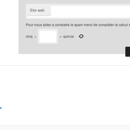
Site web
Pour nous aider a combatre le spam merci de compléter le calcul 
cinq
×
=
quinze
e