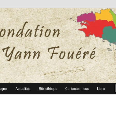
 Yann Fouéré
nn Fouéré
agne’
Actualités
Bibliothèque
Contactez-nous
Liens