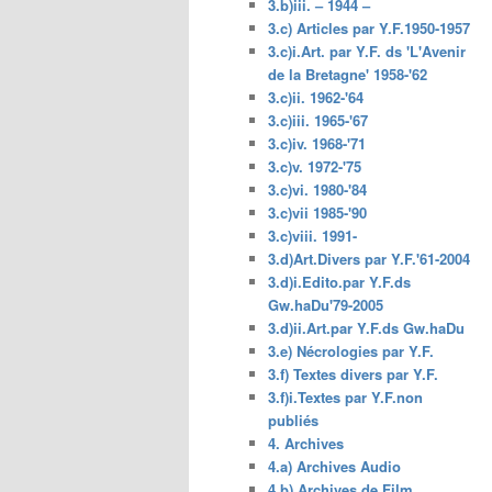
3.b)iii. – 1944 –
3.c) Articles par Y.F.1950-1957
3.c)i.Art. par Y.F. ds 'L'Avenir
de la Bretagne' 1958-'62
3.c)ii. 1962-'64
3.c)iii. 1965-'67
3.c)iv. 1968-'71
3.c)v. 1972-'75
3.c)vi. 1980-'84
3.c)vii 1985-'90
3.c)viii. 1991-
3.d)Art.Divers par Y.F.'61-2004
3.d)i.Edito.par Y.F.ds
Gw.haDu'79-2005
3.d)ii.Art.par Y.F.ds Gw.haDu
3.e) Nécrologies par Y.F.
3.f) Textes divers par Y.F.
3.f)i.Textes par Y.F.non
publiés
4. Archives
4.a) Archives Audio
4.b) Archives de Film