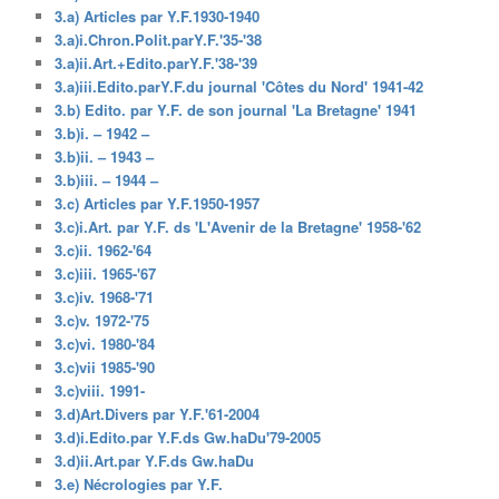
3.a) Articles par Y.F.1930-1940
3.a)i.Chron.Polit.parY.F.'35-'38
3.a)ii.Art.+Edito.parY.F.'38-'39
3.a)iii.Edito.parY.F.du journal 'Côtes du Nord' 1941-42
3.b) Edito. par Y.F. de son journal 'La Bretagne' 1941
3.b)i. – 1942 –
3.b)ii. – 1943 –
3.b)iii. – 1944 –
3.c) Articles par Y.F.1950-1957
3.c)i.Art. par Y.F. ds 'L'Avenir de la Bretagne' 1958-'62
3.c)ii. 1962-'64
3.c)iii. 1965-'67
3.c)iv. 1968-'71
3.c)v. 1972-'75
3.c)vi. 1980-'84
3.c)vii 1985-'90
3.c)viii. 1991-
3.d)Art.Divers par Y.F.'61-2004
3.d)i.Edito.par Y.F.ds Gw.haDu'79-2005
3.d)ii.Art.par Y.F.ds Gw.haDu
3.e) Nécrologies par Y.F.