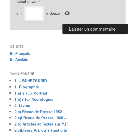
calcul suivant
*
6
×
=
douze
CE SITE
En Français
En Anglais
YANN FOUÉRÉ
1. – BUHEZSKRID
1. Biographie
1.a) Y.F. :- Portrait
1.b)Y.F.:- Nécrologies
2. Livres
2.a) Revue de Presse 1962
2.a)i.Revue de Presse 1968 –
2.b) Articles et Textes sur Y.F.
2.c)Divers Art. où Y.F.est cité