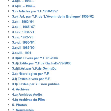
3.b)ii. – 1943 –
3.b)iii. – 1944 –
3.c) Articles par Y.F.1950-1957
3.c)i.Art. par Y.F. ds 'L'Avenir de la Bretagne' 1958-'62
3.c)ii. 1962-'64
3.c)iii. 1965-'67
3.c)iv. 1968-'71
3.c)v. 1972-'75
3.c)vi. 1980-'84
3.c)vii 1985-'90
3.c)viii. 1991-
3.d)Art.Divers par Y.F.'61-2004
3.d)i.Edito.par Y.F.ds Gw.haDu'79-2005
3.d)ii.Art.par Y.F.ds Gw.haDu
3.e) Nécrologies par Y.F.
3.f) Textes divers par Y.F.
3.f)i.Textes par Y.F.non publiés
4. Archives
4.a) Archives Audio
4.b) Archives de Film
5. Photos
7. Nouveautés