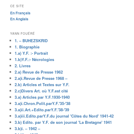
CE SITE
En Français
En Anglais
YANN FOUÉRÉ
1. – BUHEZSKRID
1. Biographie
1.a) Y.F. :- Portrait
1.b)Y.F.:- Nécrologies
2. Livres
2.a) Revue de Presse 1962
2.a)i.Revue de Presse 1968 –
2.b) Articles et Textes sur Y.F.
2.c)Divers Art. où Y.F.est cité
3.a) Articles par Y.F.1930-1940
3.a)i.Chron.Polit.parY.F.'35-'38
3.a)ii.Art.+Edito.parY.F.'38-'39
3.a)iii.Edito.parY.F.du journal 'Côtes du Nord' 1941-42
3.b) Edito. par Y.F. de son journal 'La Bretagne' 1941
3.b)i. – 1942 –