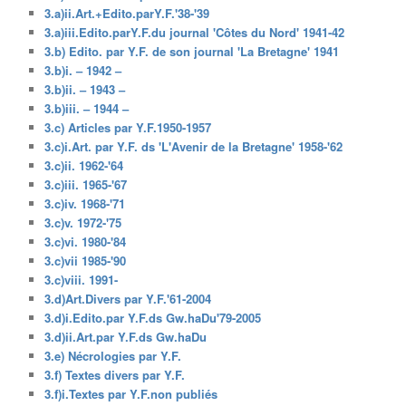
3.a)ii.Art.+Edito.parY.F.'38-'39
3.a)iii.Edito.parY.F.du journal 'Côtes du Nord' 1941-42
3.b) Edito. par Y.F. de son journal 'La Bretagne' 1941
3.b)i. – 1942 –
3.b)ii. – 1943 –
3.b)iii. – 1944 –
3.c) Articles par Y.F.1950-1957
3.c)i.Art. par Y.F. ds 'L'Avenir de la Bretagne' 1958-'62
3.c)ii. 1962-'64
3.c)iii. 1965-'67
3.c)iv. 1968-'71
3.c)v. 1972-'75
3.c)vi. 1980-'84
3.c)vii 1985-'90
3.c)viii. 1991-
3.d)Art.Divers par Y.F.'61-2004
3.d)i.Edito.par Y.F.ds Gw.haDu'79-2005
3.d)ii.Art.par Y.F.ds Gw.haDu
3.e) Nécrologies par Y.F.
3.f) Textes divers par Y.F.
3.f)i.Textes par Y.F.non publiés