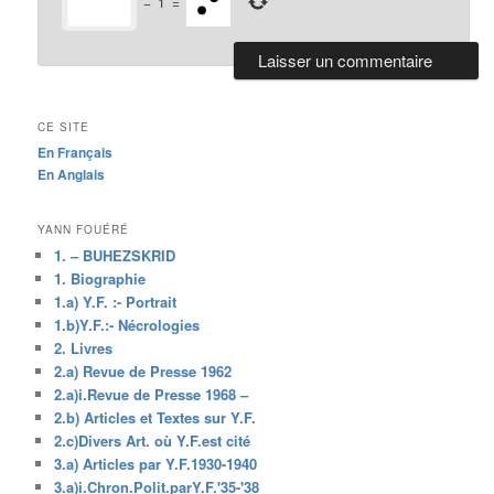
−
1
=
CE SITE
En Français
En Anglais
YANN FOUÉRÉ
1. – BUHEZSKRID
1. Biographie
1.a) Y.F. :- Portrait
1.b)Y.F.:- Nécrologies
2. Livres
2.a) Revue de Presse 1962
2.a)i.Revue de Presse 1968 –
2.b) Articles et Textes sur Y.F.
2.c)Divers Art. où Y.F.est cité
3.a) Articles par Y.F.1930-1940
3.a)i.Chron.Polit.parY.F.'35-'38