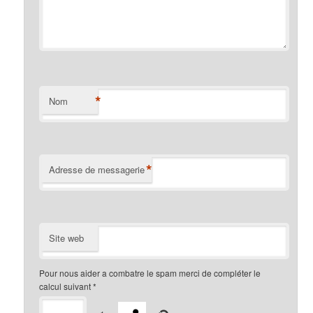
*
Nom
*
Adresse de messagerie
Site web
Pour nous aider a combatre le spam merci de compléter le
calcul suivant
*