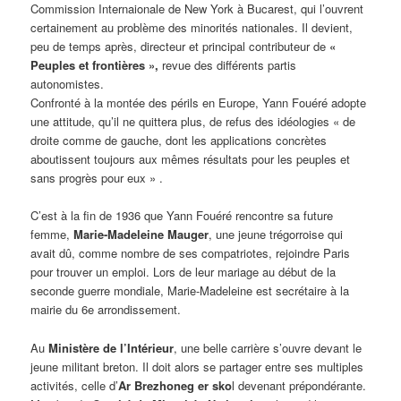
Commission Internaionale de New York à Bucarest, qui l’ouvrent
certainement au problème des minorités nationales. Il devient,
peu de temps après, directeur et principal contributeur de
«
Peuples et frontières »,
revue des différents partis
autonomistes.
Confronté à la montée des périls en Europe, Yann Fouéré adopte
une attitude, qu’il ne quittera plus, de refus des idéologies « de
droite comme de gauche, dont les applications concrètes
aboutissent toujours aux mêmes résultats pour les peuples et
sans progrès pour eux » .
C’est à la fin de 1936 que Yann Fouéré rencontre sa future
femme,
Marie-Madeleine Mauger
, une jeune trégorroise qui
avait dû, comme nombre de ses compatriotes, rejoindre Paris
pour trouver un emploi. Lors de leur mariage au début de la
seconde guerre mondiale, Marie-Madeleine est secrétaire à la
mairie du 6e arrondissement.
Au
Ministère de l’Intérieur
, une belle carrière s’ouvre devant le
jeune militant breton. Il doit alors se partager entre ses multiples
activités, celle d’
Ar Brezhoneg er sko
l devenant prépondérante.