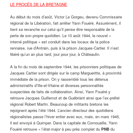
LE PROCÉS DE LA BRETAGNE
Au début du mois d’août, Victor Le Gorgeu, devenu Commissaire
régional de la Libération, fait arrêter Yann Fouéré. Assurément, il
tient sa revanche sur celui qu’il pense être responsable de la
perte de son propre quotidien. Le 10 août 1944, le nouvel «
interné politique » est conduit dans les locaux de la police
rennaise, rue d’Antrain, puis à la prison Jacques-Cartier. Il n’est
libéré qu’un an plus tard, jour pour jour, à Châteaulin.
A la fin du mois de septembre 1944, les prisonniers politiques de
Jacques Cartier sont dirigés sur le camp Margueritte, à proximité
immédiate de la prison. On y rassemblé tous les détenus
administratifs d’Ille-et-Vilaine et diverses personnalités
suspectées de faits de collaboration. Ainsi, Yann Fouéré y
retrouve Jacques Guillemot et de Guébriant ainsi que l’ex-préfet
régional Robert Martin. Beaucoup de militants bretons les
rejoignent après l’été 1944. L’ancien directeur des quotidiens
régionalistes passe l’hiver entier avec eux, mais, en mars 1945,
il est envoyé à Quimper. Dans la capitale de Cornouaille, Yann
Fouéré retrouve « l’état-major à peu près complet du
PNB
du