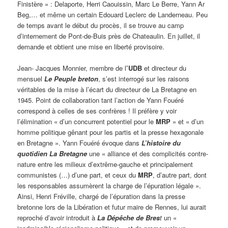
Finistère » : Delaporte, Herri Caouissin, Marc Le Berre, Yann Ar
Beg,… et même un certain Edouard Leclerc de Landerneau. Peu
de temps avant le début du procès, il se trouve au camp
d’internement de Pont-de-Buis près de Chateaulin. En juillet, il
demande et obtient une mise en liberté provisoire.
Jean- Jacques Monnier, membre de l
’UDB
et directeur du
mensuel
Le Peuple breton
, s’est interrogé sur les raisons
véritables de la mise à l’écart du directeur de La Bretagne en
1945. Point de collaboration tant l’action de Yann Fouéré
correspond à celles de ses confrères ! Il préfère y voir
l’élimination « d’un concurrent potentiel pour le
MRP
» et « d’un
homme politique gênant pour les partis et la presse hexagonale
en Bretagne ». Yann Fouéré évoque dans
L’histoire du
quotidien La Bretagne
une « alliance et des complicités contre-
nature entre les milieux d’extrême-gauche et principalement
communistes (…) d’une part, et ceux du
MRP
, d’autre part, dont
les responsables assumèrent la charge de l’épuration légale ».
Ainsi, Henri Fréville, chargé de l’épuration dans la presse
bretonne lors de la Libération et futur maire de Rennes, lui aurait
reproché d’avoir introduit à
La Dépêche de Bres
t
un «