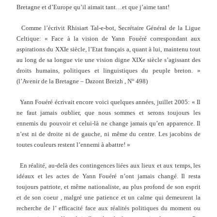
Bretagne et d’Europe qu’il aimait tant…et que j’aime tant!
Comme l’écrivit Rhisiart Tal-e-bot, Secrétaire Général de la Ligue
Celtique: « Face à la vision de Yann Fouéré correspondant aux
aspirations du XXIe siècle, l’Etat français a, quant à lui, maintenu tout
au long de sa longue vie une vision digne XIXe siècle s’agissant des
droits humains, politiques et linguistiques du peuple breton. »
(l’Avenir de la Bretagne – Dazont Breizh , N° 498)
Yann Fouéré écrivait encore voici quelques années, juillet 2005: « Il
ne faut jamais oublier, que nous sommes et serons toujours les
ennemis du pouvoir et celui-là ne change jamais qu’en apparence. Il
n’est ni de droite ni de gauche, ni même du centre. Les jacobins de
toutes couleurs restent l’ennemi à abattre! »
En réalité, au-delà des contingences liées aux lieux et aux temps, les
idéaux et les actes de Yann Fouéré n’ont jamais changé. Il resta
toujours patriote, et même nationaliste, au plus profond de son esprit
et de son coeur , malgré une patience et un calme qui demeurent la
recherche de l’ efficacité face aux réalités politiques du moment ou