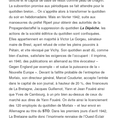
difficile et le capital de base se réduit comme peau de chagrin.
La subvention promise aux périodiques se fait attendre pour le
quotidien breton… On s’apprête alors à transformer le quotidien
du soir en hebdomadaire. Mais en février 1942, suite aux
manoeuvres du préfet Ripert pour obtenir des autorités de la
Propagandastaffel la suppression du quotidien
La Dépêche
, les
actions de la société éditrice du quotidien sont confisquées.
Elles appartiennent en majorité à Victor Le Gorgeu, sénateur-
maire de Brest, ayant refusé de voter les pleins pouvoirs à
Pétain, et vite révoqué par Vichy. Son quotidien avait dû, comme
bien d’autres, satisfaire les exigences de l’occupant : il imprime,
en 1940, des publications en allemand au titre évocateur –
Gegen England par exemple – et salue la puissance de la «
Nouvelle Europe ». Devant la faillite probable de l’entreprise de
Morlaix, son directeur général, Marcel Coudurier, accepte l’entrée
dans le capital de son journal, à hauteur de 20 %, des financeurs
de La Bretagne, Jacques Guillemot, Yann et Jean Fouéré ainsi
que Yves de Cambourg, à un prix bien au-dessus de ceux du
marché aux dires de Yann Fouéré. On évite ainsi le licenciement
des 120 employés du quotidien de Morlaix – et leur envoi en
Allemagne au titre du
STO
. Dans les premiers jours d’avril 1942,
La Bretagne quitte donc l’imprimerie rennaise de l’Ouest-Eclair