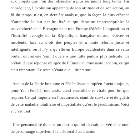
aux projets que l’on doit ébaucher à plus ou moins long terme. Par
conséquent, l’évolution apparente de son attitude et de son action, au
fil du temps, n’est, en dernière analyse, que la façon la plus efficace
d’atteindre le but par lui fixé et qui demeure imprescriptible: la
souveraineté de la Bretagne dans une Europe fédérée. L’opposition et
l’hostilité aveugle de la République française obtuse, répétée et
insolente, face au droit des peuples et à toute réforme juste et
intelligente, où il n’y a qu’elle en Europe occidentale dans ce refus
brutal, ont amené Yann Fouéré à une lutte parfois plus radicale. Ce
n’était là que réponse obligée de l’Emsav au dinosaure jacobin, ce qui
était important. Le reste n’étant que…littérature.
Amour de la Patrie bretonne et Fédéralisme européen furent toujours,
pour Yann Fouéré, une assise aussi essentielle et vitale pour lui que
respirer. Ce qui importe en l’occurrence, étant de survivre et de guérir
de cette maladie totalitaire et impérialiste qu’est le jacobinisme. Voici
et c’est tout!
Une personnalité donc et un destin qui lui devrait, en vérité, le nom
de personnage supérieur à la médiocrité ambiante.