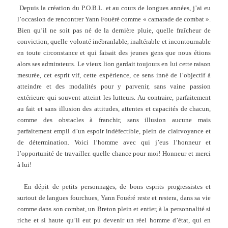
Depuis la création du P.O.B.L. et au cours de longues années, j’ai eu
l’occasion de rencontrer Yann Fouéré comme « camarade de combat ».
Bien qu’il ne soit pas né de la dernière pluie, quelle fraîcheur de
conviction, quelle volonté inébranlable, inaltérable et incontournable
en toute circonstance et qui faisait des jeunes gens que nous étions
alors ses admirateurs. Le vieux lion gardait toujours en lui cette raison
mesurée, cet esprit vif, cette expérience, ce sens inné de l’objectif à
atteindre et des modalités pour y parvenir, sans vaine passion
extérieure qui souvent atteint les lutteurs. Au contraire, parfaitement
au fait et sans illusion des attitudes, attentes et capacités de chacun,
comme des obstacles à franchir, sans illusion aucune mais
parfaitement empli d’un espoir indéfectible, plein de clairvoyance et
de détermination. Voici l’homme avec qui j’eus l’honneur et
l’opportunité de travailler. quelle chance pour moi! Honneur et merci
à lui!
En dépit de petits personnages, de bons esprits progressistes et
surtout de langues fourchues, Yann Fouéré reste et restera, dans sa vie
comme dans son combat, un Breton plein et entier, à la personnalité si
riche et si haute qu’il eut pu devenir un réel homme d’état, qui en