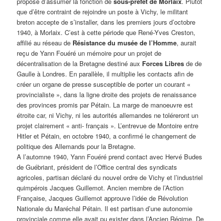
propose d’assumer la fonction de
sous-préfet de Morlaix
. Plutôt
que d’être contraint de rejoindre un poste à Vichy, le militant
breton accepte de s’installer, dans les premiers jours d’octobre
1940, à Morlaix. C’est à cette période que René-Yves Creston,
affilié au réseau de
Résistance du musée de l’Homme
, aurait
reçu de Yann Fouéré un mémoire pour un projet de
décentralisation de la Bretagne destiné aux
Forces Libres
de de
Gaulle à Londres. En parallèle, il multiplie les contacts afin de
créer un organe de presse susceptible de porter un courant «
provincialiste », dans la ligne droite des projets de renaissance
des provinces promis par Pétain. La marge de manoeuvre est
étroite car, ni Vichy, ni les autorités allemandes ne toléreront un
projet clairement « anti- français ». L’entrevue de Montoire entre
Hitler et Pétain, en octobre 1940, a confirmé le changement de
politique des Allemands pour la Bretagne.
A l’automne 1940, Yann Fouéré prend contact avec Hervé Budes
de Guébriant, président de l’Office central des syndicats
agricoles, partisan déclaré du nouvel ordre de Vichy et l’industriel
quimpérois Jacques Guillemot. Ancien membre de l’Action
Française, Jacques Guillemot approuve l’idée de Révolution
Nationale du Maréchal Pétain. Il est partisan d’une autonomie
provinciale comme elle avait pu exister dans l’Ancien Régime. De