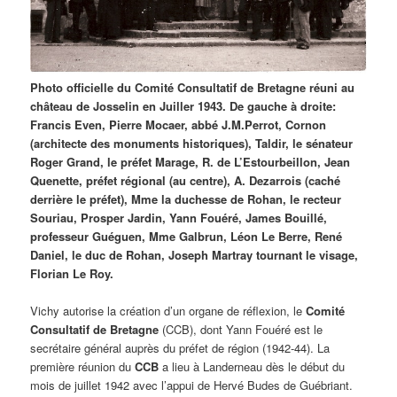
Photo
officielle du Comité Consultatif de Bretagne réuni au
château de Josselin en Juiller 1943. De gauche à droite:
Francis Even, Pierre Mocaer, abbé J.M.Perrot, Cornon
(architecte des monuments historiques), Taldir, le sénateur
Roger Grand, le préfet Marage,
R. de L’Estourbeillon, Jean
Quenette, préfet régional (au centre), A. Dezarrois (caché
derrière le préfet), Mme la duchesse de Rohan, le recteur
Souriau, Prosper Jardin, Yann Fouéré, James Bouillé,
professeur Guéguen, Mme Galbrun, Léon Le Berre, René
Daniel, le duc de Rohan, Joseph Martray tournant le visage,
Florian Le Roy.
Vichy autorise la création d’un organe de réflexion, le
Comité
Consultatif de Bretagne
(CCB), dont Yann Fouéré est le
secrétaire général auprès du préfet de région (1942-44). La
première réunion du
CCB
a lieu à Landerneau dès le début du
mois de juillet 1942 avec l’appui de Hervé Budes de Guébriant.