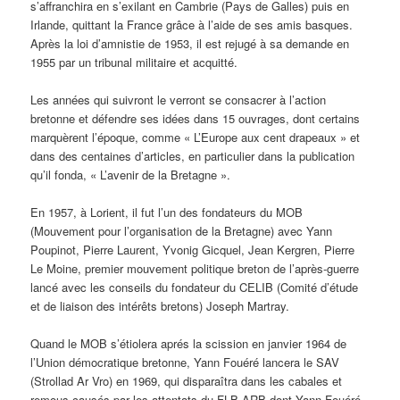
s’affranchira en s’exilant en Cambrie (Pays de Galles) puis en
Irlande, quittant la France grâce à l’aide de ses amis basques.
Après la loi d’amnistie de 1953, il est rejugé à sa demande en
1955 par un tribunal militaire et acquitté.
Les années qui suivront le verront se consacrer à l’action
bretonne et défendre ses idées dans 15 ouvrages, dont certains
marquèrent l’époque, comme « L’Europe aux cent drapeaux » et
dans des centaines d’articles, en particulier dans la publication
qu’il fonda, « L’avenir de la Bretagne ».
En 1957, à Lorient, il fut l’un des fondateurs du MOB
(Mouvement pour l’organisation de la Bretagne) avec Yann
Poupinot, Pierre Laurent, Yvonig Gicquel, Jean Kergren, Pierre
Le Moine, premier mouvement politique breton de l’après-guerre
lancé avec les conseils du fondateur du CELIB (Comité d’étude
et de liaison des intérêts bretons) Joseph Martray.
Quand le MOB s’étiolera aprés la scission en janvier 1964 de
l’Union démocratique bretonne, Yann Fouéré lancera le SAV
(Strollad Ar Vro) en 1969, qui disparaîtra dans les cabales et
remous causés par les attentats du FLB-ARB dont Yann Fouéré