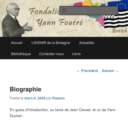
Le site officiel de la fondation Yann Fouéré
Rech
Fondation Yann Fouéré
Menu
Accueil
‘L’AVENIR de la Bretagne’
Actualités
Aller
principal
Bibliothèque
Contactez-nous
Liens
au
contenu
Navigation
←
Précédent
Suivant
→
des
principal
articles
Biographie
Publié le
mars 8, 2008
par
Rozenn
En guise d’Introduction, un texte de Jean Cevaer, et un de Yann
Duchet:-