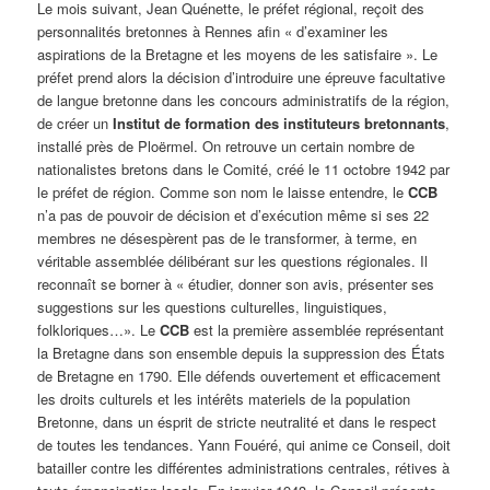
Le mois suivant, Jean Quénette, le préfet régional, reçoit des
personnalités bretonnes à Rennes afin « d’examiner les
aspirations de la Bretagne et les moyens de les satisfaire ». Le
préfet prend alors la décision d’introduire une épreuve facultative
de langue bretonne dans les concours administratifs de la région,
de créer un
Institut de formation des instituteurs bretonnants
,
installé près de Ploërmel. On retrouve un certain nombre de
nationalistes bretons dans le Comité, créé le 11 octobre 1942 par
le préfet de région. Comme son nom le laisse entendre, le
CCB
n’a pas de pouvoir de décision et d’exécution même si ses 22
membres ne désespèrent pas de le transformer, à terme, en
véritable assemblée délibérant sur les questions régionales. Il
reconnaît se borner à « étudier, donner son avis, présenter ses
suggestions sur les questions culturelles, linguistiques,
folkloriques…». Le
CCB
est la première assemblée représentant
la Bretagne dans son ensemble depuis la suppression des États
de Bretagne en 1790. Elle défends ouvertement et efficacement
les droits culturels et les intérêts materiels de la population
Bretonne, dans un ésprit de stricte neutralité et dans le respect
de toutes les tendances. Yann Fouéré, qui anime ce Conseil, doit
batailler contre les différentes administrations centrales, rétives à