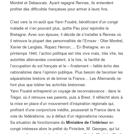
Mordrel et Debauvais. Ayant regagné Rennes, ils entendent
profiter des difficultés françaises pour arriver à leurs fins.
C’est vers la mi-août que Yann Fouéré, bénéficiant d’un congé
maladie et n’en pouvant plus, quitte Pau pour rejoindre la
Bretagne. Avec son épouse, il décide de s’installer à Rennes où
il retrouve la plupart des personnalités de l’Emsav : Olier Mordrel,
Xavier de Langlais, Roparz Hemon,… En Bretagne, en ce
printemps 1940, l’action politique est très vive mais, très vite, les
autorités allemandes constatent, à la fois, la facilité de
l’occupation du sol français et le – finalement – faible écho des
nationalistes dans l’opinion publique. Plus besoin de favoriser les
séparatistes bretons et de brimer la France… Les Allemands ne
font plus que tolérer les activités bretonnes.
Yann Fouéré entreprend un voyage de reconnaissance : dans le
Trégor, où il retrouve ses parents, puis à Brest. Il réfléchit alors à
la mise en place d’un mouvement d’inspiration régionale qui,
profitant d’une conjoncture inédite, pousserait la France dans la
voie du fédéralisme, ou à défaut d’un régionalisme nouveau.
Sa situation de fonctionnaire du
Ministère de l’Intérieur
en
congé intéresse alors le préfet du Finistère, M. Georges, qui lui