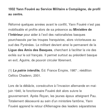
1932 Yann Fouéré au Service Militaire a Compiègne, de profil
au centre.
Réformé quelques années avant le conflit, Yann Fouéré n’est pas
mobilisable et profite alors de sa présence au
Ministère de
l’Intérieur
pour aider à l’exil des nationalistes basques
pourchassés par les troupes franquistes, alors victorieuses au
sud des Pyrénées. Le militant devient ainsi le permanent de la
Ligue des Amis des Basques
, cherchant à faciliter la vie des
exilés sur le sol français. Il permet surtout au président basque
en exil, Aguirre, de pouvoir circuler librement.
(1)
La patrie interdite,
Ed. France Empire, 1987 ; réédition
Celtics Chadenn, 2001.
Lors de la débâcle, consécutive à l’invasion allemande en mai-
juin 1940, le fonctionnaire Fouéré doit alors suivre le
gouvernement. Après Royan, les jeunes époux atteignent Pau.
Totalement désoeuvré au sein d’un ministère fantôme, Yann
Fouéré apprend le retour d’Allemagne des leaders séparatistes