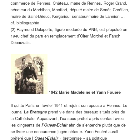
commerce de Rennes, Château, maire de Rennes, Roger Crand,
sénateur du Morbihan, Montfort, député-maire de Scaër, Chrétien,
maire de Saint-Brieuc, Kergariou, sénateur-maire de Lannion,…
cf. bibliographie
(2) Raymond Delaporte, figure modérée du PNB, est propulsé en
1940 chef du parti en remplacement d’Olier Mordrel et Fanch
Debauvais.
1942 Marie Madeleine et Yann Fouéré
Il quitte Paris en février 1941 et rejoint son épouse à Rennes. Le
journal
La Bretagne
prend vie dans des bureaux situés près de
la Cathédrale. Auparavant, l’ex-sous-préfet a pris contact avec
les dirigeants de
l’Ouest-Eclai
r afin de s’entendre plutôt que de
se livrer une concurrence jugée néfaste. Yann Fouéré aurait
préféré que l
’Ouest-Eclair
« bretonnise » sa politique