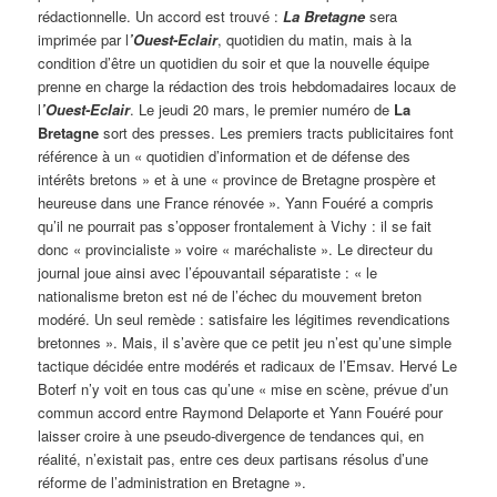
rédactionnelle. Un accord est trouvé :
La Bretagne
sera
imprimée par l
’Ouest-Eclair
, quotidien du matin, mais à la
condition d’être un quotidien du soir et que la nouvelle équipe
prenne en charge la rédaction des trois hebdomadaires locaux de
l
’Ouest-Eclair
. Le jeudi 20 mars, le premier numéro de
La
Bretagne
sort des presses. Les premiers tracts publicitaires font
référence à un « quotidien d’information et de défense des
intérêts bretons » et à une « province de Bretagne prospère et
heureuse dans une France rénovée ». Yann Fouéré a compris
qu’il ne pourrait pas s’opposer frontalement à Vichy : il se fait
donc « provincialiste » voire « maréchaliste ». Le directeur du
journal joue ainsi avec l’épouvantail séparatiste : « le
nationalisme breton est né de l’échec du mouvement breton
modéré. Un seul remède : satisfaire les légitimes revendications
bretonnes ». Mais, il s’avère que ce petit jeu n’est qu’une simple
tactique décidée entre modérés et radicaux de l’Emsav. Hervé Le
Boterf n’y voit en tous cas qu’une « mise en scène, prévue d’un
commun accord entre Raymond Delaporte et Yann Fouéré pour
laisser croire à une pseudo-divergence de tendances qui, en
réalité, n’existait pas, entre ces deux partisans résolus d’une
réforme de l’administration en Bretagne ».