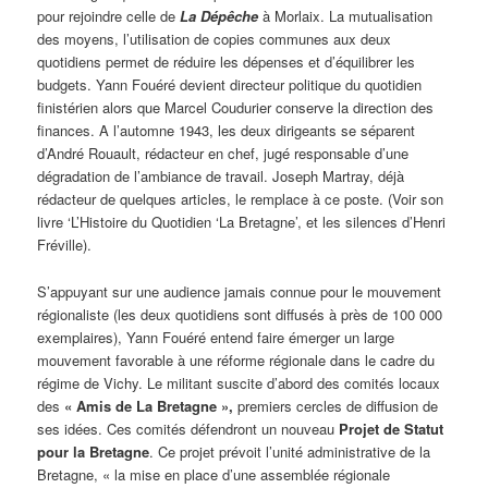
pour rejoindre celle de
La Dépêche
à Morlaix. La mutualisation
des moyens, l’utilisation de copies communes aux deux
quotidiens permet de réduire les dépenses et d’équilibrer les
budgets. Yann Fouéré devient directeur politique du quotidien
finistérien alors que Marcel Coudurier conserve la direction des
finances. A l’automne 1943, les deux dirigeants se séparent
d’André Rouault, rédacteur en chef, jugé responsable d’une
dégradation de l’ambiance de travail. Joseph Martray, déjà
rédacteur de quelques articles, le remplace à ce poste. (Voir son
livre ‘L’Histoire du Quotidien ‘La Bretagne’, et les silences d’Henri
Fréville).
S’appuyant sur une audience jamais connue pour le mouvement
régionaliste (les deux quotidiens sont diffusés à près de 100 000
exemplaires), Yann Fouéré entend faire émerger un large
mouvement favorable à une réforme régionale dans le cadre du
régime de Vichy. Le militant suscite d’abord des comités locaux
des
« Amis de La Bretagne »,
premiers cercles de diffusion de
ses idées. Ces comités défendront un nouveau
Projet de Statut
pour la Bretagne
. Ce projet prévoit l’unité administrative de la
Bretagne, « la mise en place d’une assemblée régionale