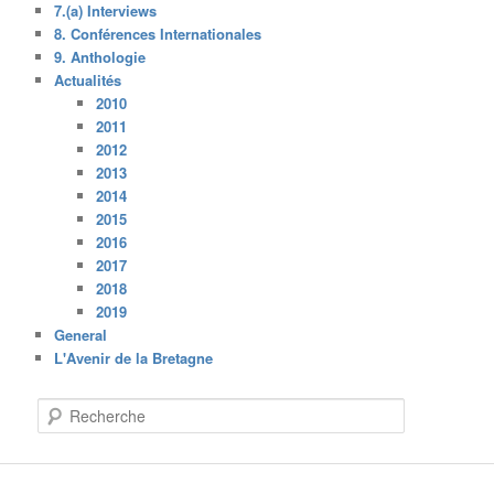
7.(a) Interviews
8. Conférences Internationales
9. Anthologie
Actualités
2010
2011
2012
2013
2014
2015
2016
2017
2018
2019
General
L'Avenir de la Bretagne
R
e
c
h
e