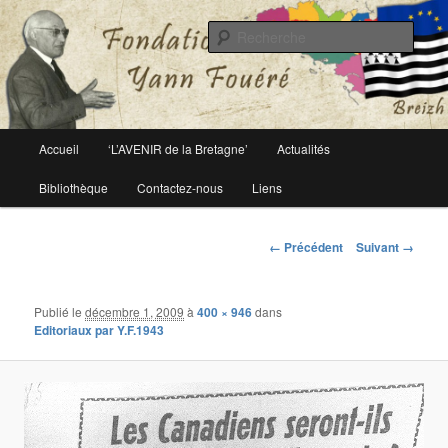
Le site officiel de la fondation Yann Fouéré
Rech
Fondation Yann Fouéré
Menu
Accueil
‘L’AVENIR de la Bretagne’
Actualités
Aller
principal
Bibliothèque
Contactez-nous
Liens
au
contenu
Navigation
← Précédent
Suivant →
des
principal
images
Publié le
décembre 1, 2009
à
400 × 946
dans
Editoriaux par Y.F.1943