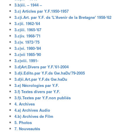
3.b)iii. – 1944 –
3.c) Articles par Y.F.1950-1957
3.c)i.Art. par Y.F. ds 'L'Avenir de la Bretagne' 1958-'62
3.c)ii. 1962-'64
3.c)iii. 1965-'67
3.c)iv. 1968-'71
3.c)v. 1972-'75
3.c)vi. 1980-'84
3.c)vii 1985-'90
3.c)viii. 1991-
3.d)Art.Divers par Y.F.'61-2004
3.d)i.Edito.par Y.F.ds Gw.haDu'79-2005
3.d)ii.Art.par Y.F.ds Gw.haDu
3.e) Nécrologies par Y.F.
3.f) Textes divers par Y.F.
3.f)i.Textes par Y.F.non publiés
4. Archives
4.a) Archives Audio
4.b) Archives de Film
5. Photos
7. Nouveautés