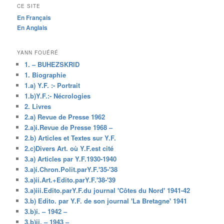
CE SITE
En Français
En Anglais
YANN FOUÉRÉ
1. – BUHEZSKRID
1. Biographie
1.a) Y.F. :- Portrait
1.b)Y.F.:- Nécrologies
2. Livres
2.a) Revue de Presse 1962
2.a)i.Revue de Presse 1968 –
2.b) Articles et Textes sur Y.F.
2.c)Divers Art. où Y.F.est cité
3.a) Articles par Y.F.1930-1940
3.a)i.Chron.Polit.parY.F.'35-'38
3.a)ii.Art.+Edito.parY.F.'38-'39
3.a)iii.Edito.parY.F.du journal 'Côtes du Nord' 1941-42
3.b) Edito. par Y.F. de son journal 'La Bretagne' 1941
3.b)i. – 1942 –
3.b)ii. – 1943 –