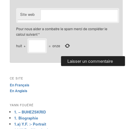
Site web
Pour nous aider a combatre le spam merci de compléter le
calcul suivant
*
huit
+
=
onze
CE SITE
En Français
En Anglais
YANN FOUÉRÉ
1. – BUHEZSKRID
1. Biographie
1.a) Y.F. :- Portrait