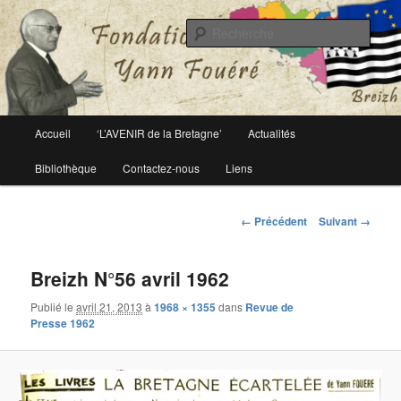
Le site officiel de la fondation Yann Fouéré
Rech
Fondation Yann Fouéré
Menu
Accueil
‘L’AVENIR de la Bretagne’
Actualités
Aller
principal
Bibliothèque
Contactez-nous
Liens
au
contenu
Navigation
← Précédent
Suivant →
des
principal
images
Breizh N°56 avril 1962
Publié le
avril 21, 2013
à
1968 × 1355
dans
Revue de
Presse 1962