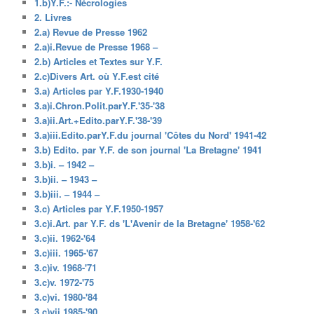
1.b)Y.F.:- Nécrologies
2. Livres
2.a) Revue de Presse 1962
2.a)i.Revue de Presse 1968 –
2.b) Articles et Textes sur Y.F.
2.c)Divers Art. où Y.F.est cité
3.a) Articles par Y.F.1930-1940
3.a)i.Chron.Polit.parY.F.'35-'38
3.a)ii.Art.+Edito.parY.F.'38-'39
3.a)iii.Edito.parY.F.du journal 'Côtes du Nord' 1941-42
3.b) Edito. par Y.F. de son journal 'La Bretagne' 1941
3.b)i. – 1942 –
3.b)ii. – 1943 –
3.b)iii. – 1944 –
3.c) Articles par Y.F.1950-1957
3.c)i.Art. par Y.F. ds 'L'Avenir de la Bretagne' 1958-'62
3.c)ii. 1962-'64
3.c)iii. 1965-'67
3.c)iv. 1968-'71
3.c)v. 1972-'75
3.c)vi. 1980-'84
3.c)vii 1985-'90