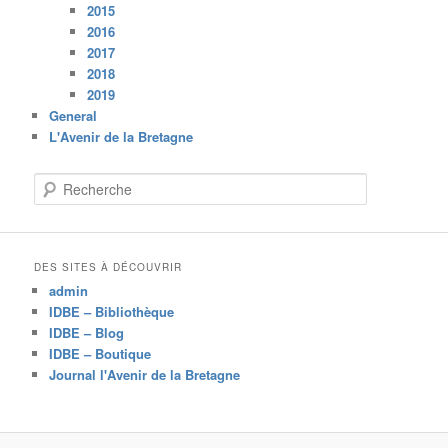
2015
2016
2017
2018
2019
General
L'Avenir de la Bretagne
R
e
c
h
e
DES SITES À DÉCOUVRIR
r
admin
c
IDBE – Bibliothèque
h
IDBE – Blog
e
IDBE – Boutique
Journal l'Avenir de la Bretagne