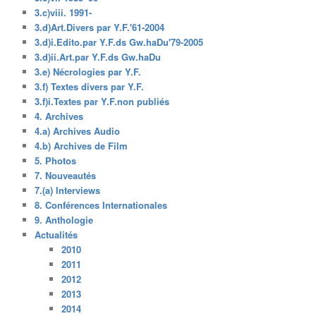
3.c)viii. 1991-
3.d)Art.Divers par Y.F.'61-2004
3.d)i.Edito.par Y.F.ds Gw.haDu'79-2005
3.d)ii.Art.par Y.F.ds Gw.haDu
3.e) Nécrologies par Y.F.
3.f) Textes divers par Y.F.
3.f)i.Textes par Y.F.non publiés
4. Archives
4.a) Archives Audio
4.b) Archives de Film
5. Photos
7. Nouveautés
7.(a) Interviews
8. Conférences Internationales
9. Anthologie
Actualités
2010
2011
2012
2013
2014