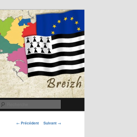
Recherche
Navigation
← Précédent
Suivant →
des