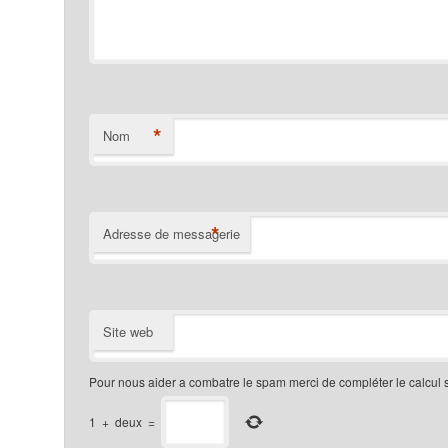
*
Nom
*
Adresse de messagerie
Site web
Pour nous aider a combatre le spam merci de compléter le calcul 
1
+
deux
=