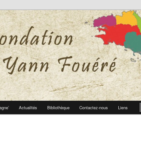
 Yann Fouéré
nn Fouéré
agne’
Actualités
Bibliothèque
Contactez-nous
Liens