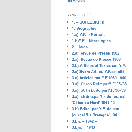
En Anglais
principal
YANN FOUÉRÉ
1. – BUHEZSKRID
1. Biographie
1.a) Y.F. :- Portrait
1.b)Y.F.:- Nécrologies
2. Livres
2.a) Revue de Presse 1962
2.a)i.Revue de Presse 1968 –
2.b) Articles et Textes sur Y.F.
2.c)Divers Art. où Y.F.est cité
3.a) Articles par Y.F.1930-1940
3.a)i.Chron.Polit.parY.F.'35-'38
3.a)ii.Art.+Edito.parY.F.'38-'39
3.a)iii.Edito.parY.F.du journal
'Côtes du Nord' 1941-42
3.b) Edito. par Y.F. de son
journal 'La Bretagne' 1941
3.b)i. – 1942 –
3.b)ii. – 1943 –