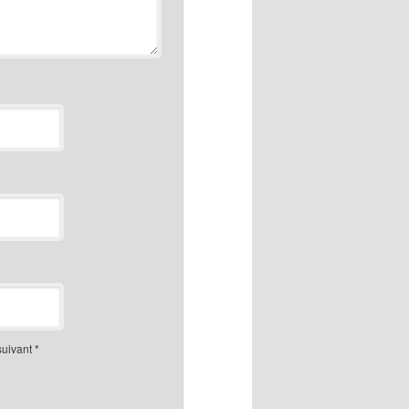
suivant
*