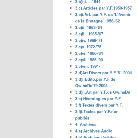
3.b)iii. – 1944 –
3.c) Articles par Y.F.1950-1957
3.c)i.Art. par Y.F. ds 'L'Avenir
de la Bretagne' 1958-'62
3.c)ii. 1962-'64
3.c)iii. 1965-'67
3.c)iv. 1968-'71
3.c)v. 1972-'75
3.c)vi. 1980-'84
3.c)vii 1985-'90
3.c)viii. 1991-
3.d)Art.Divers par Y.F.'61-2004
3.d)i.Edito.par Y.F.ds
Gw.haDu'79-2005
3.d)ii.Art.par Y.F.ds Gw.haDu
3.e) Nécrologies par Y.F.
3.f) Textes divers par Y.F.
3.f)i.Textes par Y.F.non
publiés
4. Archives
4.a) Archives Audio
4.b) Archives de Film