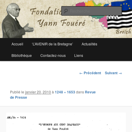
Le site officiel de la fondation Yann Fouéré
Rech
Fondation Yann Fouéré
Menu
Accueil
‘L’AVENIR de la Bretagne’
Actualités
Aller
principal
Bibliothèque
Contactez-nous
Liens
au
contenu
Navigation
← Précédent
Suivant →
des
principal
images
Publié le
janvier 20, 2010
à
1248 × 1653
dans
Revue
de Presse