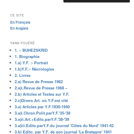
CE SITE
En Français
En Anglais
YANN FOUÉRÉ
1. – BUHEZSKRID
1. Biographie
1.a) Y.F. :- Portrait
1.b)Y.F.:- Nécrologies
2. Livres
2.a) Revue de Presse 1962
2.a)i.Revue de Presse 1968 –
2.b) Articles et Textes sur Y.F.
2.c)Divers Art. où Y.F.est cité
3.a) Articles par Y.F.1930-1940
3.a)i.Chron.Polit.parY.F.'35-'38
3.a)ii.Art.+Edito.parY.F.'38-'39
3.a)iii.Edito.parY.F.du journal 'Côtes du Nord' 1941-42
3.b) Edito. par Y.F. de son journal 'La Bretagne' 1941