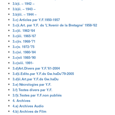
3.b)i. – 1942 –
3.b)ii. – 1943 –
3.b)iii. – 1944 –
3.c) Articles par Y.F.1950-1957
3.c)i.Art. par Y.F. ds 'L'Avenir de la Bretagne' 1958-'62
3.c)ii. 1962-'64
3.c)iii. 1965-'67
3.c)iv. 1968-'71
3.c)v. 1972-'75
3.c)vi. 1980-'84
3.c)vii 1985-'90
3.c)viii. 1991-
3.d)Art.Divers par Y.F.'61-2004
3.d)i.Edito.par Y.F.ds Gw.haDu'79-2005
3.d)ii.Art.par Y.F.ds Gw.haDu
3.e) Nécrologies par Y.F.
3.f) Textes divers par Y.F.
3.f)i.Textes par Y.F.non publiés
4. Archives
4.a) Archives Audio
4.b) Archives de Film