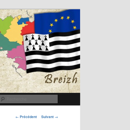
Recherche
Navigation
← Précédent
Suivant →
des