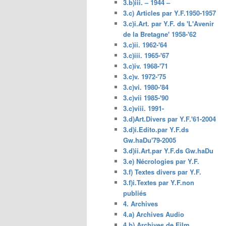
3.b)iii. – 1944 –
3.c) Articles par Y.F.1950-1957
3.c)i.Art. par Y.F. ds 'L'Avenir
de la Bretagne' 1958-'62
3.c)ii. 1962-'64
3.c)iii. 1965-'67
3.c)iv. 1968-'71
3.c)v. 1972-'75
3.c)vi. 1980-'84
3.c)vii 1985-'90
3.c)viii. 1991-
3.d)Art.Divers par Y.F.'61-2004
3.d)i.Edito.par Y.F.ds
Gw.haDu'79-2005
3.d)ii.Art.par Y.F.ds Gw.haDu
3.e) Nécrologies par Y.F.
3.f) Textes divers par Y.F.
3.f)i.Textes par Y.F.non
publiés
4. Archives
4.a) Archives Audio
4.b) Archives de Film