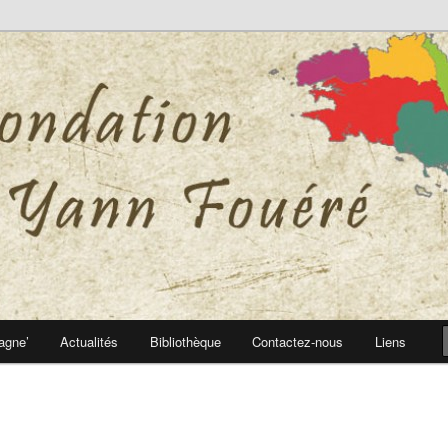
 Yann Fouéré
nn Fouéré
agne’
Actualités
Bibliothèque
Contactez-nous
Liens