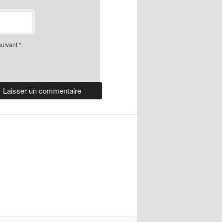
suivant
*