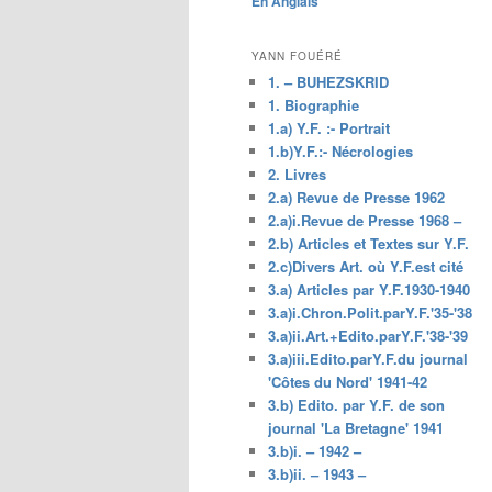
En Anglais
principal
YANN FOUÉRÉ
1. – BUHEZSKRID
1. Biographie
1.a) Y.F. :- Portrait
1.b)Y.F.:- Nécrologies
2. Livres
2.a) Revue de Presse 1962
2.a)i.Revue de Presse 1968 –
2.b) Articles et Textes sur Y.F.
2.c)Divers Art. où Y.F.est cité
3.a) Articles par Y.F.1930-1940
3.a)i.Chron.Polit.parY.F.'35-'38
3.a)ii.Art.+Edito.parY.F.'38-'39
3.a)iii.Edito.parY.F.du journal
'Côtes du Nord' 1941-42
3.b) Edito. par Y.F. de son
journal 'La Bretagne' 1941
3.b)i. – 1942 –
3.b)ii. – 1943 –