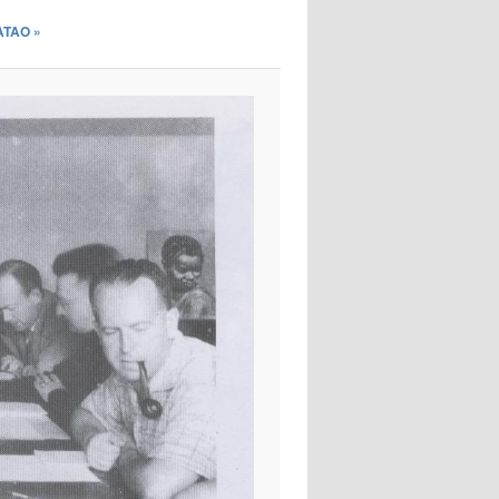
images
ATAO »