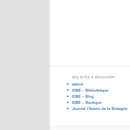
c
h
e
r
c
h
e
DES SITES À DÉCOUVRIR
admin
IDBE – Bibliothèque
IDBE – Blog
IDBE – Boutique
Journal l'Avenir de la Bretagne