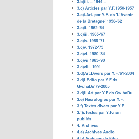
3.b)iii. – 1944 –
3.c) Articles par Y.F.1950-1957
3.c)i.Art. par Y.F. ds 'L'Avenir
de la Bretagne' 1958-'62
3.c)ii. 1962-'64
3.c)iii. 1965-'67
3.c)iv. 1968-'71
3.c)v. 1972-'75
3.c)vi. 1980-'84
3.c)vii 1985-'90
3.c)viii. 1991-
3.d)Art.Divers par Y.F.'61-2004
3.d)i.Edito.par Y.F.ds
Gw.haDu'79-2005
3.d)ii.Art.par Y.F.ds Gw.haDu
3.e) Nécrologies par Y.F.
3.f) Textes divers par Y.F.
3.f)i.Textes par Y.F.non
publiés
4. Archives
4.a) Archives Audio
4.b) Archives de Film