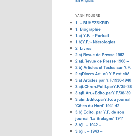
En Anglais
principal
YANN FOUÉRÉ
1. – BUHEZSKRID
1. Biographie
1.a) Y.F. :- Portrait
1.b)Y.F.:- Nécrologies
2. Livres
2.a) Revue de Presse 1962
2.a)i.Revue de Presse 1968 –
2.b) Articles et Textes sur Y.F.
2.c)Divers Art. où Y.F.est cité
3.a) Articles par Y.F.1930-1940
3.a)i.Chron.Polit.parY.F.'35-'38
3.a)ii.Art.+Edito.parY.F.'38-'39
3.a)iii.Edito.parY.F.du journal
'Côtes du Nord' 1941-42
3.b) Edito. par Y.F. de son
journal 'La Bretagne' 1941
3.b)i. – 1942 –
3.b)ii. – 1943 –