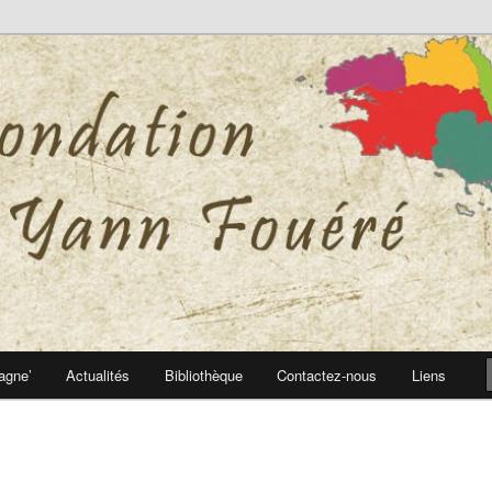
 Yann Fouéré
nn Fouéré
agne’
Actualités
Bibliothèque
Contactez-nous
Liens