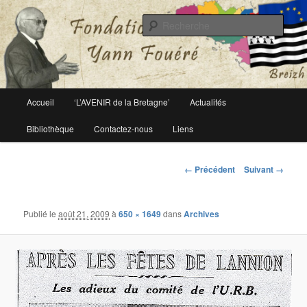
Le site officiel de la fondation Yann Fouéré
Rech
Fondation Yann Fouéré
Menu
Accueil
‘L’AVENIR de la Bretagne’
Actualités
Aller
principal
Bibliothèque
Contactez-nous
Liens
au
contenu
Navigation
← Précédent
Suivant →
des
principal
images
Publié le
août 21, 2009
à
650 × 1649
dans
Archives