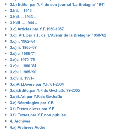
3.b) Edito. par Y.F. de son journal 'La Bretagne' 1941
3.b)i. – 1942 –
3.b)ii. – 1943 –
3.b)iii. – 1944 –
3.c) Articles par Y.F.1950-1957
3.c)i.Art. par Y.F. ds 'L'Avenir de la Bretagne' 1958-'62
3.c)ii. 1962-'64
3.c)iii. 1965-'67
3.c)iv. 1968-'71
3.c)v. 1972-'75
3.c)vi. 1980-'84
3.c)vii 1985-'90
3.c)viii. 1991-
3.d)Art.Divers par Y.F.'61-2004
3.d)i.Edito.par Y.F.ds Gw.haDu'79-2005
3.d)ii.Art.par Y.F.ds Gw.haDu
3.e) Nécrologies par Y.F.
3.f) Textes divers par Y.F.
3.f)i.Textes par Y.F.non publiés
4. Archives
4.a) Archives Audio