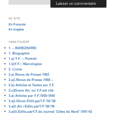
CE SITE
En Français
En Anglais
YANN FOUÉRÉ
1. – BUHEZSKRID
1. Biographie
1.a) Y.F. :- Portrait
1.b)Y.F.:- Nécrologies
2. Livres
2.a) Revue de Presse 1962
2.a)i.Revue de Presse 1968 –
2.b) Articles et Textes sur Y.F.
2.c)Divers Art. où Y.F.est cité
3.a) Articles par Y.F.1930-1940
3.a)i.Chron.Polit.parY.F.'35-'38
3.a)ii.Art.+Edito.parY.F.'38-'39
3.a)iii.Edito.parY.F.du journal 'Côtes du Nord' 1941-42