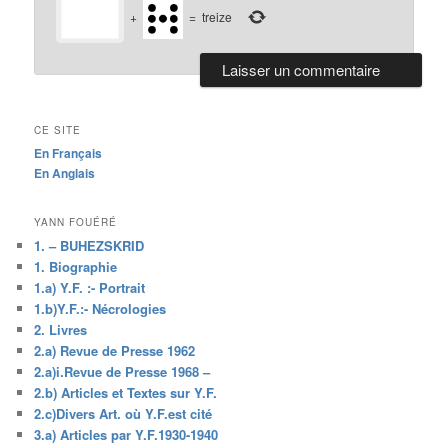
+
=
treize
CE SITE
En Français
En Anglais
YANN FOUÉRÉ
1. – BUHEZSKRID
1. Biographie
1.a) Y.F. :- Portrait
1.b)Y.F.:- Nécrologies
2. Livres
2.a) Revue de Presse 1962
2.a)i.Revue de Presse 1968 –
2.b) Articles et Textes sur Y.F.
2.c)Divers Art. où Y.F.est cité
3.a) Articles par Y.F.1930-1940