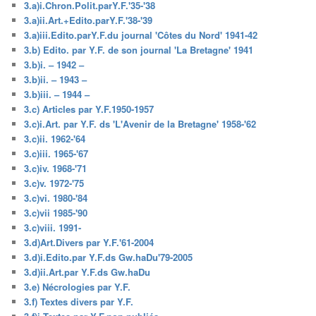
3.a)i.Chron.Polit.parY.F.'35-'38
3.a)ii.Art.+Edito.parY.F.'38-'39
3.a)iii.Edito.parY.F.du journal 'Côtes du Nord' 1941-42
3.b) Edito. par Y.F. de son journal 'La Bretagne' 1941
3.b)i. – 1942 –
3.b)ii. – 1943 –
3.b)iii. – 1944 –
3.c) Articles par Y.F.1950-1957
3.c)i.Art. par Y.F. ds 'L'Avenir de la Bretagne' 1958-'62
3.c)ii. 1962-'64
3.c)iii. 1965-'67
3.c)iv. 1968-'71
3.c)v. 1972-'75
3.c)vi. 1980-'84
3.c)vii 1985-'90
3.c)viii. 1991-
3.d)Art.Divers par Y.F.'61-2004
3.d)i.Edito.par Y.F.ds Gw.haDu'79-2005
3.d)ii.Art.par Y.F.ds Gw.haDu
3.e) Nécrologies par Y.F.
3.f) Textes divers par Y.F.