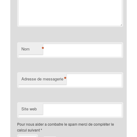
*
Nom
*
Adresse de messagerie
Site web
Pour nous aider a combatre le spam merci de compléter le
calcul suivant
*